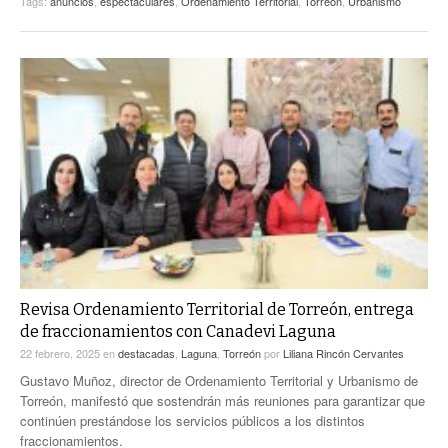
Tags:
anuncios
,
espectaculares
,
Ordenamiento Territorial
,
Torreón
,
Urbanismo
Revisa Ordenamiento Territorial de Torreón, entrega
de fraccionamientos con Canadevi Laguna
22 febrero, 2025
en
destacadas
,
Laguna
,
Torreón
por
Liliana Rincón Cervantes
Gustavo Muñoz, director de Ordenamiento Territorial y Urbanismo de
Torreón, manifestó que sostendrán más reuniones para garantizar que
continúen prestándose los servicios públicos a los distintos
fraccionamientos.