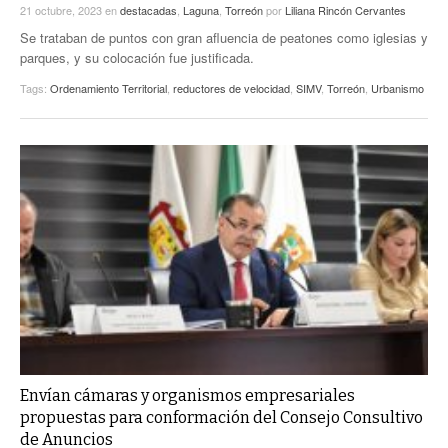
21 octubre, 2023
en
destacadas
,
Laguna
,
Torreón
por
Liliana Rincón Cervantes
Se trataban de puntos con gran afluencia de peatones como iglesias y
parques, y su colocación fue justificada.
Tags:
Ordenamiento Territorial
,
reductores de velocidad
,
SIMV
,
Torreón
,
Urbanismo
Envían cámaras y organismos empresariales
propuestas para conformación del Consejo Consultivo
de Anuncios