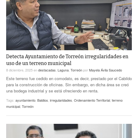
ACTUALIDADES GREM
PC29
EL EXACTO
GLOBO
EXA INFORMA
CONTEXTOS
DIÁLOGOS CON LA HISTORIA
TRAYECTO LAGUNA
TWEETS AND BEATS
A MEDIA MAÑANA
LA MEJOR 97.1 ESTÉREO GALLITO
A TODA LEY
Detecta Ayuntamiento de Torreón irregularidades en
ACTUALIDADES GREM
uso de un terreno municipal
ENTRE LAGUNEROS
PULSO
8 diciembre, 2025
en
destacadas
,
Laguna
,
Torreón
por
Mayela Ávila Saucedo
Este terreno fue cedido en comodato, es decir, prestado por el Cabildo
LA MEJOR INFORMACIÓN
para la construcción de oficinas. Sin embargo, en dicha área se creó
una bodega industrial y se está ofreciendo en renta.
Tags:
ayuntamiento
,
Baldios
,
irregularidades
,
Ordenamiento Territorial
,
terreno
municipal
,
Torreón