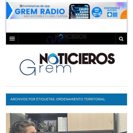
INICIO
LAGUNA
COAHUILA
TORREÓN
DURANGO
GÓMEZ PALACIO
ARCHIVOS POR ETIQUETAS:
DEPORTES
LERDO
ORDENAMIENTO TERRITORIAL
PROGRAMAS
COLABORADORES
EXA