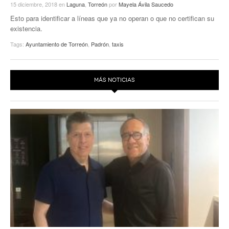
15 diciembre, 2018
en
Laguna
,
Torreón
por
Mayela Ávila Saucedo
Esto para identificar a líneas que ya no operan o que no certifican su
existencia.
Tags:
Ayuntamiento de Torreón
,
Padrón
,
taxis
MÁS NOTICIAS