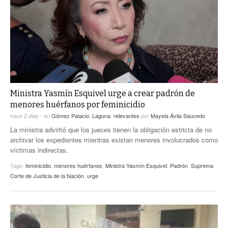
ACTUALIDADES GREM
PC29
EL EXACTO
GLOBO
EXA INFORMA
CONTEXTOS
DIÁLOGOS CON LA HISTORIA
TRAYECTO LAGUNA
TWEETS AND BEATS
A MEDIA MAÑANA
LA MEJOR 97.1 ESTÉREO GALLITO
A TODA LEY
Ministra Yasmín Esquivel urge a crear padrón de
ACTUALIDADES GREM
menores huérfanos por feminicidio
ENTRE LAGUNEROS
PULSO
hace 2 dias -
en
Gómez Palacio
,
Laguna
,
relevantes
por
Mayela Ávila Saucedo
La ministra advirtió que los jueces tienen la obligación estricta de no
LA MEJOR INFORMACIÓN
archivar los expedientes mientras existan menores involucrados como
víctimas indirectas.
Tags:
feminicidio
,
menores huérfanos
,
Ministra Yasmín Esquivel
,
Padrón
,
Suprema
Corte de Justicia de la Nación
,
urge