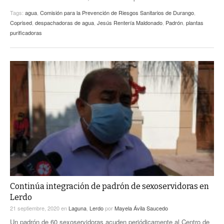
Tags:
agua
,
Comisión para la Prevención de Riesgos Sanitarios de Durango
,
Coprised
,
despachadoras de agua
,
Jesús Rentería Maldonado
,
Padrón
,
plantas
purificadoras
Continúa integración de padrón de sexoservidoras en
Lerdo
21 septiembre, 2020
en
Laguna
,
Lerdo
por
Mayela Ávila Saucedo
Un padrón de 60 sexoservidoras acuden periódicamente al Centro de