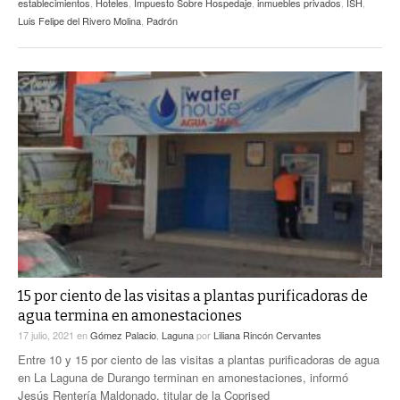
establecimientos
,
Hoteles
,
Impuesto Sobre Hospedaje
,
inmuebles privados
,
ISH
,
Luis Felipe del Rivero Molina
,
Padrón
15 por ciento de las visitas a plantas purificadoras de
agua termina en amonestaciones
17 julio, 2021
en
Gómez Palacio
,
Laguna
por
Liliana Rincón Cervantes
Entre 10 y 15 por ciento de las visitas a plantas purificadoras de agua
en La Laguna de Durango terminan en amonestaciones, informó
Jesús Rentería Maldonado, titular de la Coprised