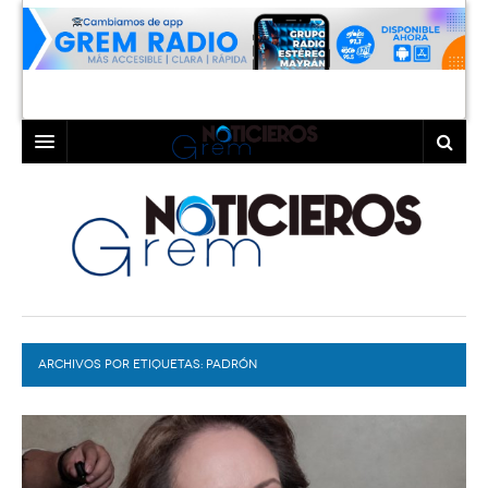
INICIO
LAGUNA
COAHUILA
TORREÓN
DURANGO
GÓMEZ PALACIO
ARCHIVOS POR ETIQUETAS:
DEPORTES
LERDO
PADRÓN
PROGRAMAS
COLABORADORES
EXA