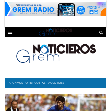
INICIO
LAGUNA
COAHUILA
TORREÓN
DURANGO
GÓMEZ PALACIO
ARCHIVOS POR ETIQUETAS:
DEPORTES
LERDO
PAOLO ROSSI
PROGRAMAS
COLABORADORES
EXA