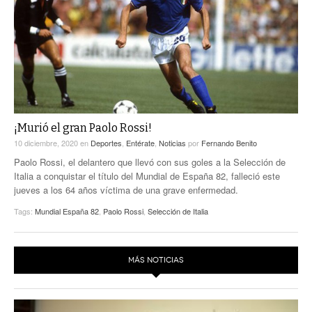
ACTUALIDADES GREM
PC29
EL EXACTO
GLOBO
EXA INFORMA
CONTEXTOS
DIÁLOGOS CON LA HISTORIA
TRAYECTO LAGUNA
TWEETS AND BEATS
A MEDIA MAÑANA
LA MEJOR 97.1 ESTÉREO GALLITO
A TODA LEY
¡Murió el gran Paolo Rossi!
ACTUALIDADES GREM
10 diciembre, 2020
en
Deportes
,
Entérate
,
Noticias
por
Fernando Benito
ENTRE LAGUNEROS
PULSO
Paolo Rossi, el delantero que llevó con sus goles a la Selección de
Italia a conquistar el título del Mundial de España 82, falleció este
LA MEJOR INFORMACIÓN
jueves a los 64 años víctima de una grave enfermedad.
Tags:
Mundial España 82
,
Paolo Rossi
,
Selección de Italia
MÁS NOTICIAS