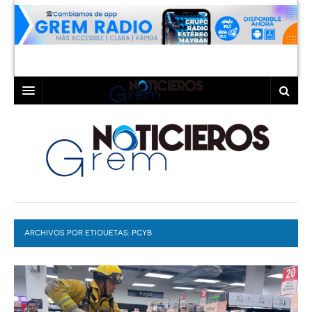
INICIO
LAGUNA
COAHUILA
TORREÓN
DURANGO
GÓMEZ PALACIO
ARCHIVOS POR ETIQUETAS:
DEPORTES
LERDO
PCYB
PROGRAMAS
COLABORADORES
EXA