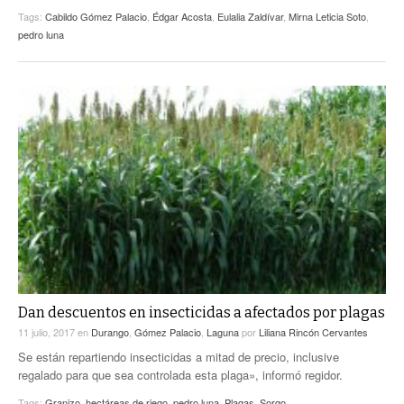
Tags:
Cabildo Gómez Palacio
,
Édgar Acosta
,
Eulalia Zaldívar
,
Mirna Leticia Soto
,
pedro luna
Dan descuentos en insecticidas a afectados por plagas
11 julio, 2017
en
Durango
,
Gómez Palacio
,
Laguna
por
Liliana Rincón Cervantes
Se están repartiendo insecticidas a mitad de precio, inclusive
regalado para que sea controlada esta plaga», informó regidor.
Tags:
Granizo
,
hectáreas de riego
,
pedro luna
,
Plagas
,
Sorgo