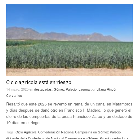
Ciclo agrícola está en riesgo
14 mayo, 2025
en
destacadas
,
Gómez Palacio
,
Laguna
por
Liliana Rincón
Cervantes
Resaltó que este 2025 se reventó un ramal de un canal en Matamoros
y días después se dañó otro en Francisco I. Madero, lo que generó el
cierre de las compuertas de la presa Francisco Zarco y un desfase de
10 días en el riego
Tags:
Ciclo Agrícola
,
Confederación Nacional Campesina en Gómez Palacio
,
dirigente de la Confederación Nacional Campesina en Gómez Palacio
,
pedro luna
,