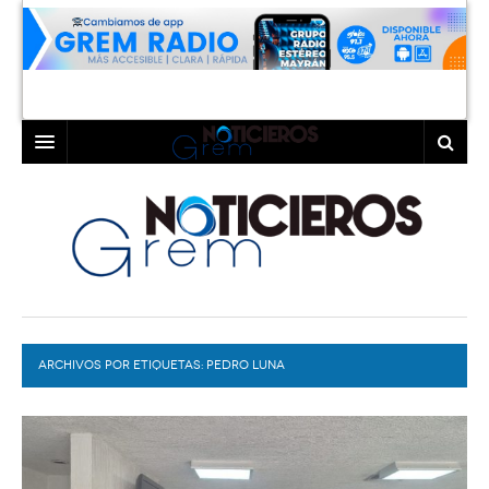
INICIO
LAGUNA
COAHUILA
TORREÓN
DURANGO
GÓMEZ PALACIO
ARCHIVOS POR ETIQUETAS:
DEPORTES
LERDO
PEDRO LUNA
PROGRAMAS
COLABORADORES
EXA