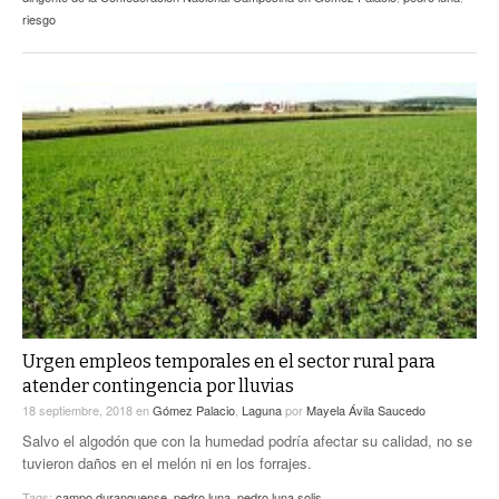
riesgo
Urgen empleos temporales en el sector rural para
atender contingencia por lluvias
18 septiembre, 2018
en
Gómez Palacio
,
Laguna
por
Mayela Ávila Saucedo
Salvo el algodón que con la humedad podría afectar su calidad, no se
tuvieron daños en el melón ni en los forrajes.
Tags:
campo duranguense
,
pedro luna
,
pedro luna solis