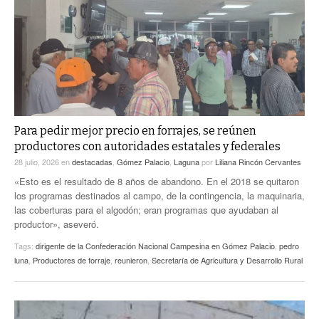
ACTUALIDADES GREM
PC29
EL EXACTO
GLOBO
EXA INFORMA
CONTEXTOS
DIÁLOGOS CON LA HISTORIA
TRAYECTO LAGUNA
TWEETS AND BEATS
A MEDIA MAÑANA
LA MEJOR 97.1 ESTÉREO GALLITO
A TODA LEY
Para pedir mejor precio en forrajes, se reúnen
ACTUALIDADES GREM
productores con autoridades estatales y federales
ENTRE LAGUNEROS
PULSO
28 julio, 2026
en
destacadas
,
Gómez Palacio
,
Laguna
por
Liliana Rincón Cervantes
«Esto es el resultado de 8 años de abandono. En el 2018 se quitaron
LA MEJOR INFORMACIÓN
los programas destinados al campo, de la contingencia, la maquinaria,
las coberturas para el algodón; eran programas que ayudaban al
productor», aseveró.
Tags:
dirigente de la Confederación Nacional Campesina en Gómez Palacio
,
pedro
luna
,
Productores de forraje
,
reunieron
,
Secretaría de Agricultura y Desarrollo Rural