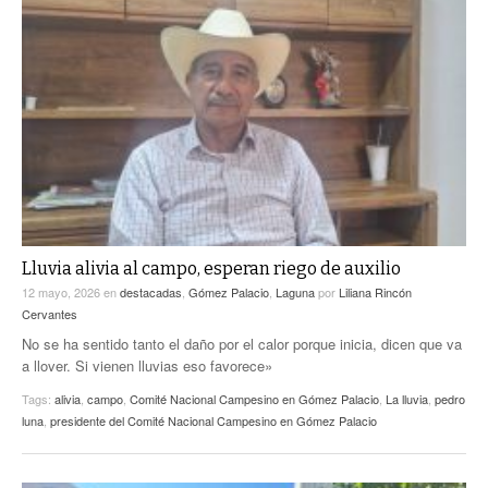
Lluvia alivia al campo, esperan riego de auxilio
12 mayo, 2026
en
destacadas
,
Gómez Palacio
,
Laguna
por
Liliana Rincón
Cervantes
No se ha sentido tanto el daño por el calor porque inicia, dicen que va
a llover. Si vienen lluvias eso favorece»
Tags:
alivia
,
campo
,
Comité Nacional Campesino en Gómez Palacio
,
La lluvia
,
pedro
luna
,
presidente del Comité Nacional Campesino en Gómez Palacio