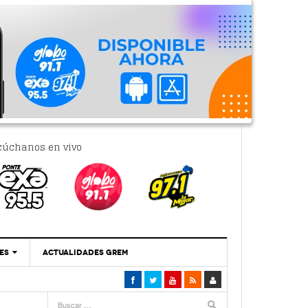
cúchanos en vivo
ES
ACTUALIDADES GREM
‘Se Vale Soñar Con Una Contraloría Ciudadana’
e las 16:00 horas
- 6 febrero, 2023
Por PC29