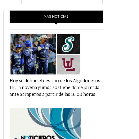
- 6 junio,
Los Dichos Y La Velocidad Por PC29
2022
MÁS NOTICIAS
‘Los Partidos Políticos No Merecen
- 18 mayo, 2022
Financiamiento’ Por PC29
‘La Laguna: Bomba De Tiempo Por Falta De
- 17 mayo, 2021
Planeación’ Por PC29
‘Las Corrupciones, Sus Formas Y Efectos’ Por
- 7 mayo, 2021
PC29
Hoy se define el destino de los Algodoneros
UL; la novena guinda sostiene doble jornada
ante Saraperos a partir de las 16:00 horas