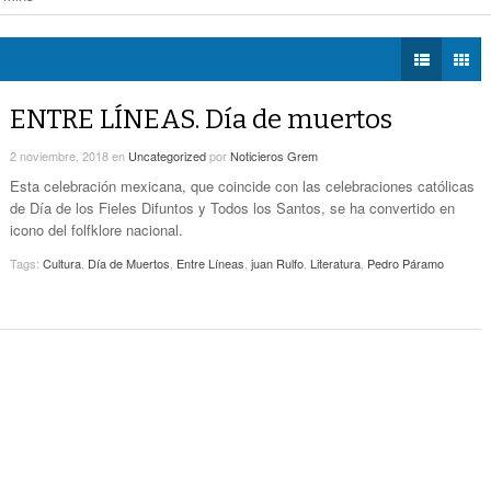
cendia palma, no hubo lesionados
- hace 2 horas -
DIÁLOGOS CON LA
¿Vas A Sacar Tu Pasaporte? ¡Cuidado! Hay
l de Coahuila
- hace 3 horas -
HISTORIA
- hace 19 horas -
Páginas Fraudulentas
uímetros de Gómez Palacio
- hace 18 horas -
TWEETS AND
Promueven Campaña Sobre Derechos De Las
BEATS
ENTRE LÍNEAS. Día de muertos
- hace 21 horas -
Víctimas Y Contra La Tortura
LA MEJOR 97.1
2 noviembre, 2018
en
Uncategorized
por
Noticieros Grem
-
ESTÉREO GALLITO
Alistan Edición 80 De La Feria De Torreón
hace 21 horas -
Esta celebración mexicana, que coincide con las celebraciones católicas
de Día de los Fieles Difuntos y Todos los Santos, se ha convertido en
Hay Que Esperar A Que Se Pongan De
icono del folfklore nacional.
Acuerdo Los Alcaldes: Presidente De La
Tags:
Cultura
,
Día de Muertos
,
Entre Líneas
,
juan Rulfo
,
Literatura
,
Pedro Páramo
-
Comisión De Movilidad Sobre Paso De Taxis
hace 22 horas -