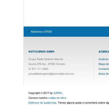
Noticieros GREM
NOTICIEROS GREM
ACERC
Grupo Radio Estéreo Mayrán
Quiénes
Acuña 276 Sur., 27000 Torreón
Mapa del 
01 871 711 0260
Contact
actualidadesgrem@gremradio.com.mx
Aviso de
Copyright © 2017 by
GREM.
.
Conoce nuestro
codigo de etica.
Defensor de audiencias.
Tienes alguna queja o comentario sobre a