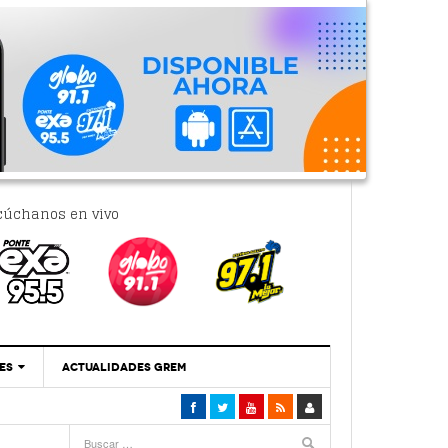
cúchanos en vivo
ES
ACTUALIDADES GREM
‘Se Vale Soñar Con Una Contraloría Ciudadana’
- 6 febrero, 2023
Por PC29