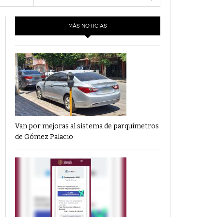
- 6 junio,
Los Dichos Y La Velocidad Por PC29
e 5
2022
MÁS NOTICIAS
‘Los Partidos Políticos No Merecen
- 18 mayo, 2022
Financiamiento’ Por PC29
‘La Laguna: Bomba De Tiempo Por Falta De
- 17 mayo, 2021
Planeación’ Por PC29
‘Las Corrupciones, Sus Formas Y Efectos’ Por
- 7 mayo, 2021
PC29
Van por mejoras al sistema de parquímetros
de Gómez Palacio