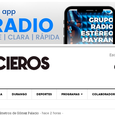
Es
LA
DURANGO
DEPORTES
PROGRAMAS
COLABORADOR
EXA
PC29
¿Vas A Sacar Tu Pasaporte? ¡Cuidado! Hay
uímetros de Gómez Palacio
- hace 2 horas -
- hace 3 horas -
Páginas Fraudulentas
! Hay páginas fraudulentas
- hace 3 horas -
GLOBO