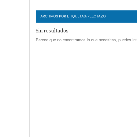
Habrá más suspensiones de energía 
LERDO
Recorte de 16 mdp en participaciones
Promueven campaña sobre derechos de
ARCHIVOS POR ETIQUETAS:
horas -
PELOTAZO
Sin resultados
Parece que no encontramos lo que necesitas, puedes int