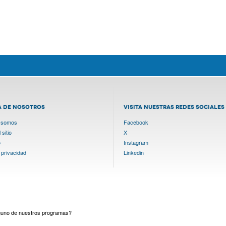
A DE NOSOTROS
VISITA NUESTRAS REDES SOCIALES
 somos
Facebook
sitio
X
o
Instagram
 privacidad
Linkedin
lguno de nuestros programas?