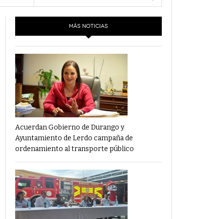
e las 16:00 horas
- 6 junio,
Los Dichos Y La Velocidad Por PC29
2022
MÁS NOTICIAS
‘Los Partidos Políticos No Merecen
- 18 mayo, 2022
Financiamiento’ Por PC29
‘La Laguna: Bomba De Tiempo Por Falta De
- 17 mayo, 2021
Planeación’ Por PC29
‘Las Corrupciones, Sus Formas Y Efectos’ Por
- 7 mayo, 2021
PC29
Acuerdan Gobierno de Durango y
Ayuntamiento de Lerdo campaña de
ordenamiento al transporte público