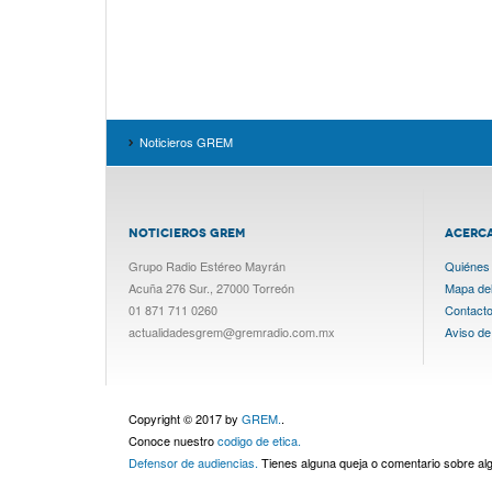
Noticieros GREM
NOTICIEROS GREM
ACERC
Grupo Radio Estéreo Mayrán
Quiénes
Acuña 276 Sur., 27000 Torreón
Mapa del 
01 871 711 0260
Contact
actualidadesgrem@gremradio.com.mx
Aviso de
Copyright © 2017 by
GREM.
.
Conoce nuestro
codigo de etica.
Defensor de audiencias.
Tienes alguna queja o comentario sobre a