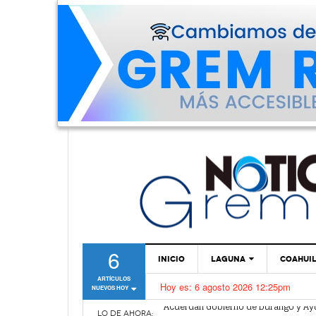
6
INICIO
LAGUNA
COAHUI
ARTÍCULOS
Hoy es:
6 agosto 2026 12:25pm
NUEVOS HOY
TORREÓN
Acuerdan Gobierno de Durango y Ayu
Donarán parte de la venta de cup c
-
GÓMEZ PALACIO
LO DE AHORA: