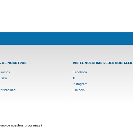
A DE NOSOTROS
VISITA NUESTRAS REDES SOCIALES
 somos
Facebook
sitio
X
o
Instagram
 privacidad
Linkedin
lguno de nuestros programas?