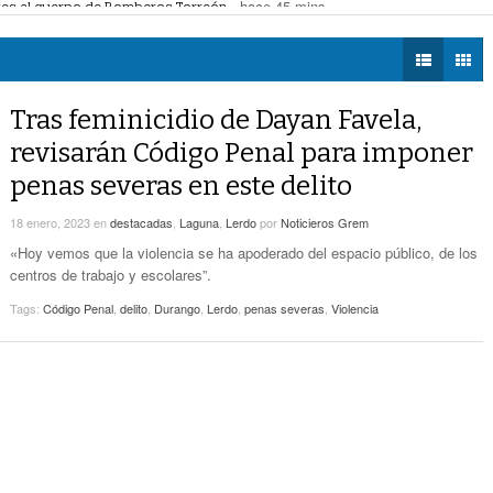
doneros UL; la novena guinda sostiene doble jornada ante Saraperos a partir d
DIÁLOGOS CON LA
Por Lluvia Caen Árboles Y Un Rayo Incendia
horas -
HISTORIA
- hace 3 horas -
Palma, No Hubo Lesionados
cendia palma, no hubo lesionados
- hace 3 horas -
TWEETS AND
¿Vas A Sacar Tu Pasaporte? ¡Cuidado! Hay
BEATS
Tras feminicidio de Dayan Favela,
- hace 20 horas -
Páginas Fraudulentas
LA MEJOR 97.1
revisarán Código Penal para imponer
ESTÉREO GALLITO
Promueven Campaña Sobre Derechos De Las
penas severas en este delito
- hace 21 horas -
Víctimas Y Contra La Tortura
18 enero, 2023
en
destacadas
,
Laguna
,
Lerdo
por
Noticieros Grem
-
Alistan Edición 80 De La Feria De Torreón
hace 22 horas -
«Hoy vemos que la violencia se ha apoderado del espacio público, de los
centros de trabajo y escolares”.
Tags:
Código Penal
,
delito
,
Durango
,
Lerdo
,
penas severas
,
Violencia