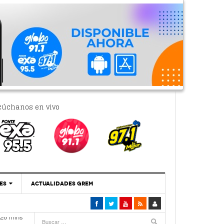
cúchanos en vivo
ES
ACTUALIDADES GREM
‘Se Vale Soñar Con Una Contraloría Ciudadana’
 26 mins
- 6 febrero, 2023
Por PC29