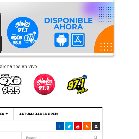
cúchanos en vivo
ES
ACTUALIDADES GREM
‘Se Vale Soñar Con Una Contraloría Ciudadana’
- 6 febrero, 2023
Por PC29