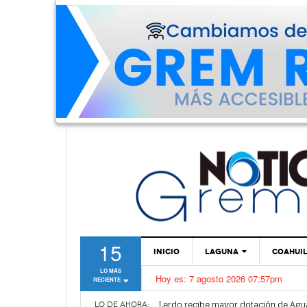
15
INICIO
LAGUNA
COAHUI
LO MÁS
Hoy es:
7 agosto 2026 07:57pm
RECIENTE
TORREÓN
Vamos a ser parte de esta nueva et
Lerdo recibe mayor dotación de Agu
GÓMEZ PALACIO
LO DE AHORA: