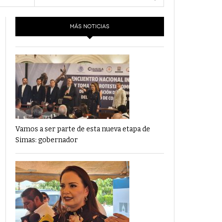
- 6 junio,
Los Dichos Y La Velocidad Por PC29
2022
MÁS NOTICIAS
‘Los Partidos Políticos No Merecen
- 18 mayo, 2022
Financiamiento’ Por PC29
‘La Laguna: Bomba De Tiempo Por Falta De
- 17 mayo, 2021
Planeación’ Por PC29
‘Las Corrupciones, Sus Formas Y Efectos’ Por
- 7 mayo, 2021
PC29
Vamos a ser parte de esta nueva etapa de
Simas: gobernador