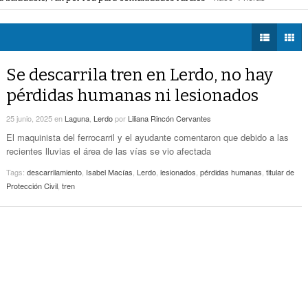
voto ciudadano a 50 jueces en 2028
- hace 5 horas -
DIÁLOGOS CON LA
- hace 5 horas -
Detectan Robo A Través Del C2
na Lerdo; cámaras captan a responsables
- hace 5 horas -
HISTORIA
regulación de lotes baldíos
- hace 5 horas -
TWEETS AND
Sistema Vial Revolución-Vasconcelos Tiene Un
BEATS
Se descarrila tren en Lerdo, no hay
- hace 6 horas -
Avance De 33 Por Ciento
LA MEJOR 97.1
pérdidas humanas ni lesionados
ESTÉREO GALLITO
No Hubo Daños A Obras Del Sistema Vial
- hace
Abastos- Independencia Por Las Lluvias
25 junio, 2025
en
Laguna
,
Lerdo
por
Liliana Rincón Cervantes
7 horas -
El maquinista del ferrocarril y el ayudante comentaron que debido a las
recientes lluvias el área de las vías se vio afectada
Coparmex Laguna Se Reunirá Con CFE La
- hace 7 horas -
Próxima Semana
Tags:
descarrilamiento
,
Isabel Macías
,
Lerdo
,
lesionados
,
pérdidas humanas
,
titular de
Protección Civil
,
tren