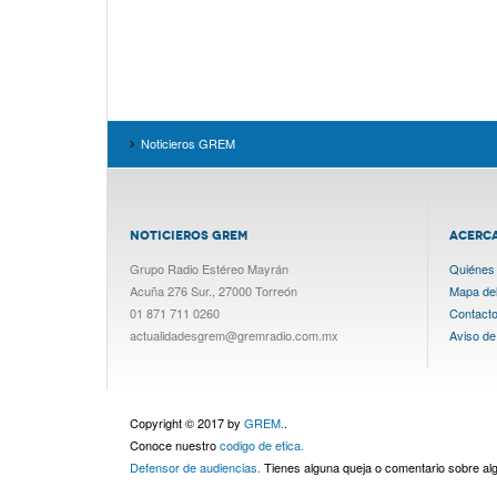
Noticieros GREM
NOTICIEROS GREM
ACERC
Grupo Radio Estéreo Mayrán
Quiénes
Acuña 276 Sur., 27000 Torreón
Mapa del 
01 871 711 0260
Contact
actualidadesgrem@gremradio.com.mx
Aviso de
Copyright © 2017 by
GREM.
.
Conoce nuestro
codigo de etica.
Defensor de audiencias.
Tienes alguna queja o comentario sobre a