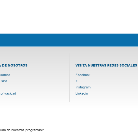
A DE NOSOTROS
VISITA NUESTRAS REDES SOCIALES
 somos
Facebook
sitio
X
o
Instagram
 privacidad
Linkedin
lguno de nuestros programas?