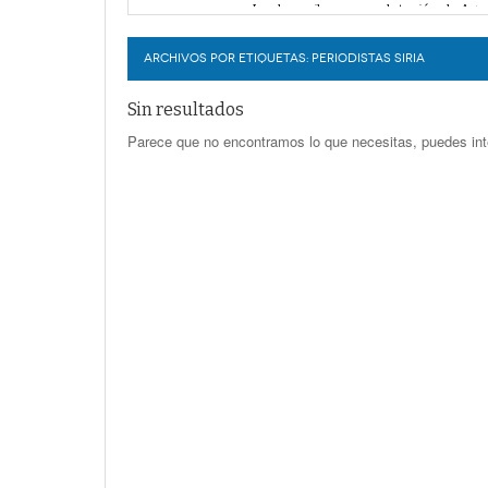
Durango elegirá por insaculación y 
LERDO
Denuncian robo en oficinas de More
Va Ayuntamiento de Lerdo por mayor 
ARCHIVOS POR ETIQUETAS:
PERIODISTAS SIRIA
Sin resultados
Parece que no encontramos lo que necesitas, puedes int