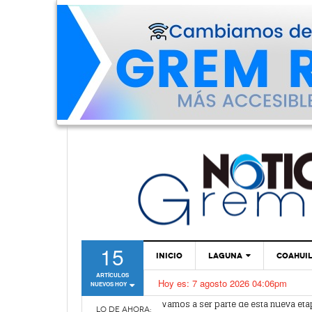
15
INICIO
LAGUNA
COAHUI
ARTÍCULOS
Hoy es:
7 agosto 2026 04:06pm
NUEVOS HOY
TORREÓN
Vamos a ser parte de esta nueva et
Lerdo recibe mayor dotación de Agu
GÓMEZ PALACIO
LO DE AHORA: