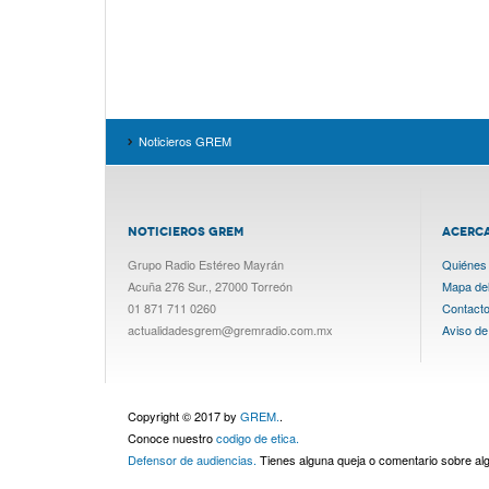
Noticieros GREM
NOTICIEROS GREM
ACERC
Grupo Radio Estéreo Mayrán
Quiénes
Acuña 276 Sur., 27000 Torreón
Mapa del 
01 871 711 0260
Contact
actualidadesgrem@gremradio.com.mx
Aviso de
Copyright © 2017 by
GREM.
.
Conoce nuestro
codigo de etica.
Defensor de audiencias.
Tienes alguna queja o comentario sobre a