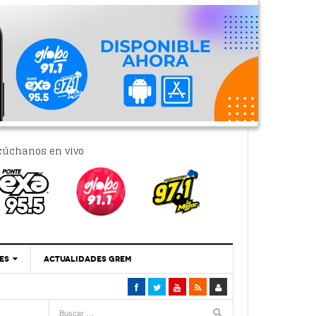
cúchanos en vivo
ES
ACTUALIDADES GREM
‘Se Vale Soñar Con Una Contraloría Ciudadana’
- 6 febrero, 2023
Por PC29