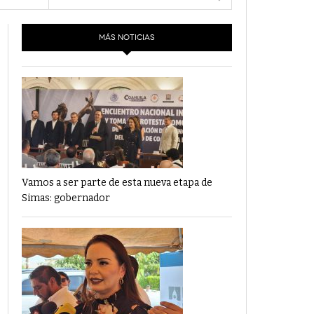
- 6 junio,
Los Dichos Y La Velocidad Por PC29
2022
MÁS NOTICIAS
‘Los Partidos Políticos No Merecen
- 18 mayo, 2022
Financiamiento’ Por PC29
‘La Laguna: Bomba De Tiempo Por Falta De
- 17 mayo, 2021
Planeación’ Por PC29
‘Las Corrupciones, Sus Formas Y Efectos’ Por
- 7 mayo, 2021
PC29
Vamos a ser parte de esta nueva etapa de
Simas: gobernador