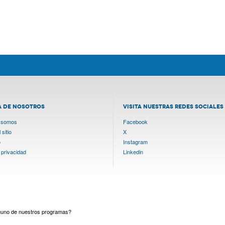
A DE NOSOTROS
VISITA NUESTRAS REDES SOCIALES
 somos
Facebook
sitio
X
o
Instagram
 privacidad
Linkedin
lguno de nuestros programas?