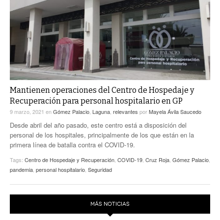
ACTUALIDADES GREM
PC29
EL EXACTO
GLOBO
EXA INFORMA
CONTEXTOS
DIÁLOGOS CON LA HISTORIA
TRAYECTO LAGUNA
TWEETS AND BEATS
A MEDIA MAÑANA
LA MEJOR 97.1 ESTÉREO GALLITO
A TODA LEY
Mantienen operaciones del Centro de Hospedaje y
ACTUALIDADES GREM
Recuperación para personal hospitalario en GP
ENTRE LAGUNEROS
PULSO
9 marzo, 2021
en
Gómez Palacio
,
Laguna
,
relevantes
por
Mayela Ávila Saucedo
Desde abril del año pasado, este centro está a disposición del
LA MEJOR INFORMACIÓN
personal de los hospitales, principalmente de los que están en la
primera línea de batalla contra el COVID-19.
Tags:
Centro de Hospedaje y Recuperación
,
COVID-19
,
Cruz Roja
,
Gómez Palacio
,
pandemia
,
personal hospitalario
,
Seguridad
MÁS NOTICIAS