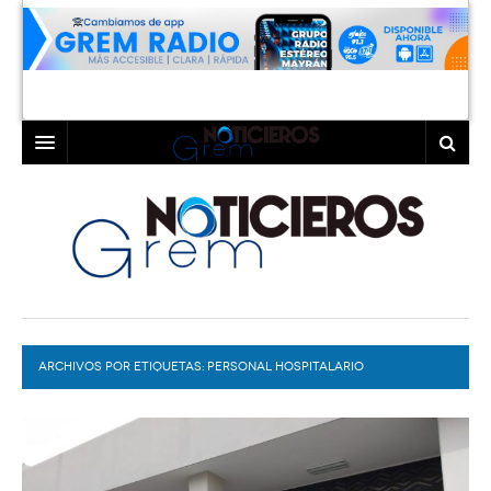
INICIO
LAGUNA
COAHUILA
TORREÓN
DURANGO
GÓMEZ PALACIO
ARCHIVOS POR ETIQUETAS:
DEPORTES
LERDO
PERSONAL HOSPITALARIO
PROGRAMAS
COLABORADORES
EXA