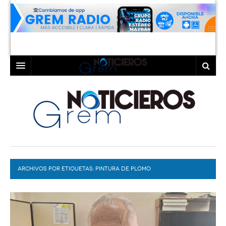
INICIO
LAGUNA
COAHUILA
TORREÓN
DURANGO
GÓMEZ PALACIO
ARCHIVOS POR ETIQUETAS:
DEPORTES
LERDO
PINTURA DE PLOMO
PROGRAMAS
COLABORADORES
EXA