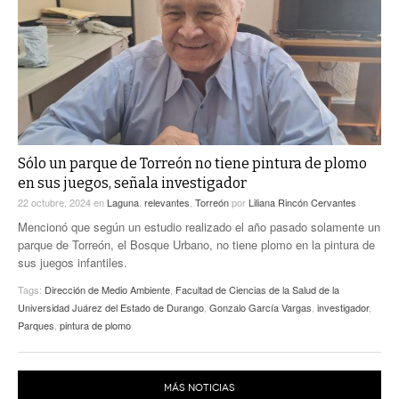
ACTUALIDADES GREM
PC29
EL EXACTO
GLOBO
EXA INFORMA
CONTEXTOS
DIÁLOGOS CON LA HISTORIA
TRAYECTO LAGUNA
TWEETS AND BEATS
A MEDIA MAÑANA
LA MEJOR 97.1 ESTÉREO GALLITO
A TODA LEY
Sólo un parque de Torreón no tiene pintura de plomo
ACTUALIDADES GREM
en sus juegos, señala investigador
ENTRE LAGUNEROS
PULSO
22 octubre, 2024
en
Laguna
,
relevantes
,
Torreón
por
Liliana Rincón Cervantes
Mencionó que según un estudio realizado el año pasado solamente un
LA MEJOR INFORMACIÓN
parque de Torreón, el Bosque Urbano, no tiene plomo en la pintura de
sus juegos infantiles.
Tags:
Dirección de Medio Ambiente
,
Facultad de Ciencias de la Salud de la
Universidad Juárez del Estado de Durango
,
Gonzalo García Vargas
,
investigador
,
Parques
,
pintura de plomo
MÁS NOTICIAS