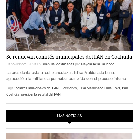
ACTUALIDADES GREM
PC29
EL EXACTO
GLOBO
EXA INFORMA
CONTEXTOS
DIÁLOGOS CON LA HISTORIA
TRAYECTO LAGUNA
TWEETS AND BEATS
A MEDIA MAÑANA
LA MEJOR 97.1 ESTÉREO GALLITO
A TODA LEY
Se renuevan comités municipales del PAN en Coahuila
ACTUALIDADES GREM
13 noviembre, 2023
en
Coahuila
,
destacadas
por
Mayela Ávila Saucedo
ENTRE LAGUNEROS
PULSO
La presidenta estatal del blanquiazul, Elisa Maldonado Luna,
agradeció a la militancia por haber cumplido con el proceso interno
LA MEJOR INFORMACIÓN
Tags:
comités municipales del PAN
,
Elecciones
,
Elisa Maldonado Luna
,
PAN
,
Pan
Coahuila
,
presidenta estatal del PAN
MÁS NOTICIAS