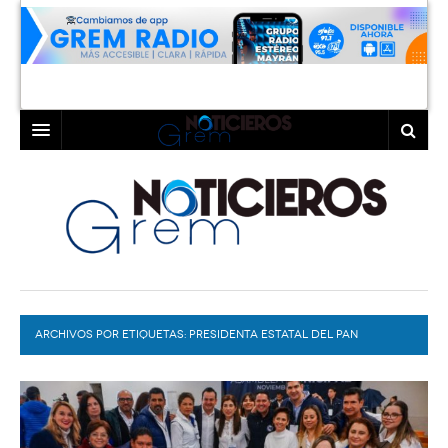
INICIO
LAGUNA
COAHUILA
TORREÓN
DURANGO
GÓMEZ PALACIO
ARCHIVOS POR ETIQUETAS:
DEPORTES
LERDO
PRESIDENTA ESTATAL DEL PAN
PROGRAMAS
COLABORADORES
EXA