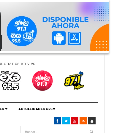
cúchanos en vivo
ES
ACTUALIDADES GREM
‘Se Vale Soñar Con Una Contraloría Ciudadana’
- 6 febrero, 2023
Por PC29