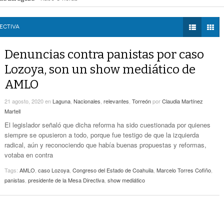
a extorsión en Durango
- hace 8 horas -
DIÁLOGOS CON LA
Por Falta De Agua, Vecinos De Villa Zaragoza
Zaragoza bloquearon Mieleras
- hace 9 horas -
HISTORIA
- hace 9 horas -
Bloquearon Mieleras
perar Agua Saludable
- hace 9 horas -
RECTIVA
r de Justicia de Durango por presunto cohecho
- hace 9 horas -
TWEETS AND
Anuncian Nuevo Pozo De Agua Potable Para
BEATS
Denuncias contra panistas por caso
- hace 12 horas -
Torreón
LA MEJOR 97.1
Lozoya, son un show mediático de
ESTÉREO GALLITO
Lanzan Convocatoria Del Concurso De Poesía
AMLO
- hace 13 horas -
Enriqueta Ochoa
21 agosto, 2020
en
Laguna
,
Nacionales
,
relevantes
,
Torreón
por
Claudia Martínez
Expone CLIP Preocupación Por Reformas
Martell
Laborales. ‘Hacen Ver A Patrones Como
- hace 13 horas -
Enemigos’, Considera
El legislador señaló que dicha reforma ha sido cuestionada por quienes
siempre se opusieron a todo, porque fue testigo de que la izquierda
radical, aún y reconociendo que había buenas propuestas y reformas,
votaba en contra
Tags:
AMLO
,
caso Lozoya
,
Congreso del Estado de Coahuila
,
Marcelo Torres Cofiño
,
panistas
,
presidente de la Mesa Directiva
,
show mediático