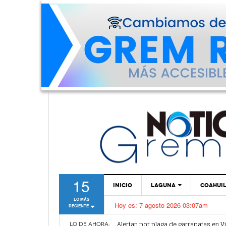
15
INICIO
LAGUNA
COAHUI
LO MÁS
Hoy es:
7 agosto 2026 03:07am
RECIENTE
TORREÓN
Alertan por plaga de garrapatas en Vi
GÓMEZ PALACIO
LO DE AHORA: