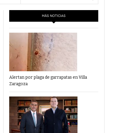
- 6 junio,
Los Dichos Y La Velocidad Por PC29
2022
MÁS NOTICIAS
‘Los Partidos Políticos No Merecen
- 18 mayo, 2022
Financiamiento’ Por PC29
‘La Laguna: Bomba De Tiempo Por Falta De
- 17 mayo, 2021
Planeación’ Por PC29
‘Las Corrupciones, Sus Formas Y Efectos’ Por
- 7 mayo, 2021
PC29
Alertan por plaga de garrapatas en Villa
Zaragoza