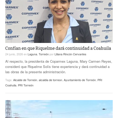
ACTUALIDADES GREM
PC29
EL EXACTO
GLOBO
EXA INFORMA
CONTEXTOS
DIÁLOGOS CON LA HISTORIA
TRAYECTO LAGUNA
TWEETS AND BEATS
A MEDIA MAÑANA
LA MEJOR 97.1 ESTÉREO GALLITO
A TODA LEY
Confían en que Riquelme dará continuidad a Coahuila
ACTUALIDADES GREM
24 junio, 2026
en
Laguna
,
Torreón
por
Liliana Rincón Cervantes
ENTRE LAGUNEROS
PULSO
Al respecto, la presidenta de Coparmex Laguna, Mary Carmen Reyes,
consideró que Riquelme Solís tiene experiencia y dará continuidad a
LA MEJOR INFORMACIÓN
las obras de la presente administración.
Tags:
Alcalde de Torreón
,
alcaldia de torreon
,
Ayuntamiento de Torreón
,
PRI
Coahuila
,
PRI Torreón