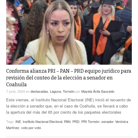
Conforma alianza PRI – PAN – PRD equipo jurídico para
revisión del conteo de la elección a senador en
Coahuila
7 junio, 2024
en
destacadas
,
Laguna
,
Torreón
por
Mayela Ávila Saucedo
Este viernes, el Instituto Nacional Electoral (INE) inició el recuento de
la elección a senador que, en el caso de Coahuila, se llevará a cabo
la apertura del más del 65 por ciento de los paquetes electorales
Tags:
INE
,
Instituto Nacional Electoral
,
PAN
,
PRD
,
PRI Torreón
,
senador
,
Verónica
Martínez
,
voto por voto