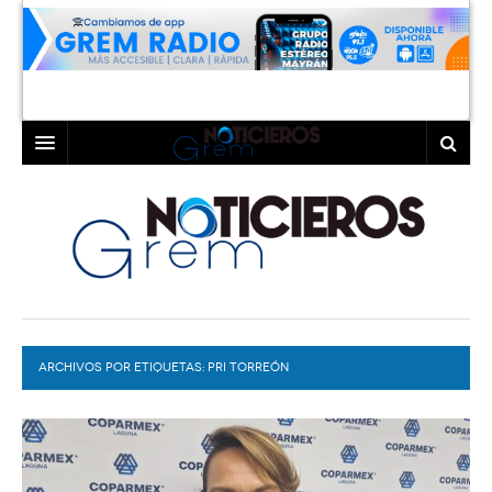
INICIO
LAGUNA
COAHUILA
TORREÓN
DURANGO
GÓMEZ PALACIO
ARCHIVOS POR ETIQUETAS:
DEPORTES
LERDO
PRI TORREÓN
PROGRAMAS
COLABORADORES
EXA