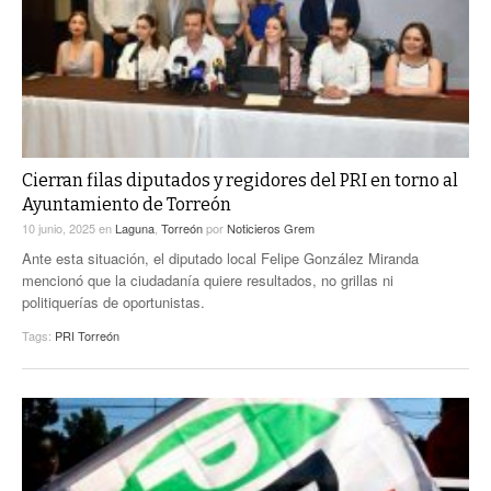
Cierran filas diputados y regidores del PRI en torno al
Ayuntamiento de Torreón
10 junio, 2025
en
Laguna
,
Torreón
por
Noticieros Grem
Ante esta situación, el diputado local Felipe González Miranda
mencionó que la ciudadanía quiere resultados, no grillas ni
politiquerías de oportunistas.
Tags:
PRI Torreón