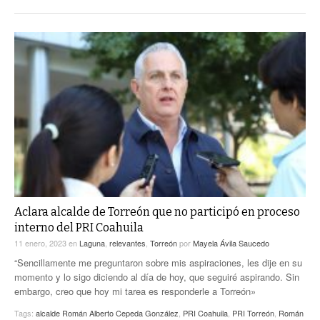
Aclara alcalde de Torreón que no participó en proceso
interno del PRI Coahuila
11 enero, 2023
en
Laguna
,
relevantes
,
Torreón
por
Mayela Ávila Saucedo
“Sencillamente me preguntaron sobre mis aspiraciones, les dije en su
momento y lo sigo diciendo al día de hoy, que seguiré aspirando. Sin
embargo, creo que hoy mi tarea es responderle a Torreón»
Tags:
alcalde Román Alberto Cepeda González
,
PRI Coahuila
,
PRI Torreón
,
Román