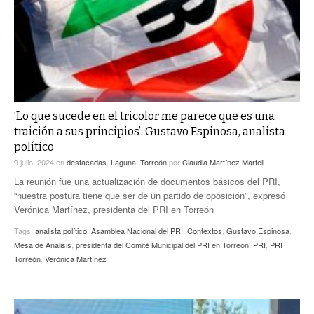
‘Lo que sucede en el tricolor me parece que es una
traición a sus principios’: Gustavo Espinosa, analista
político
9 julio, 2024
en
destacadas
,
Laguna
,
Torreón
por
Claudia Martínez Martell
La reunión fue una actualización de documentos básicos del PRI,
“nuestra postura tiene que ser de un partido de oposición”, expresó
Verónica Martínez, presidenta del PRI en Torreón
Tags:
analista político
,
Asamblea Nacional del PRI
,
Contextos
,
Gustavo Espinosa
,
Mesa de Análisis
,
presidenta del Comité Municipal del PRI en Torreón
,
PRI
,
PRI
Torreón
,
Verónica Martínez