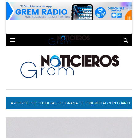
INICIO
LAGUNA
COAHUILA
TORREÓN
DURANGO
GÓMEZ PALACIO
ARCHIVOS POR ETIQUETAS:
DEPORTES
LERDO
PROGRAMA DE FOMENTO AGROPECUARIO
PROGRAMAS
COLABORADORES
EXA