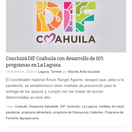
ACTUALIDADES GREM
PC29
EL EXACTO
GLOBO
EXA INFORMA
CONTEXTOS
DIÁLOGOS CON LA HISTORIA
TRAYECTO LAGUNA
TWEETS AND BEATS
A MEDIA MAÑANA
LA MEJOR 97.1 ESTÉREO GALLITO
A TODA LEY
ACTUALIDADES GREM
Concluirá DIF Coahuila con desarrollo de 105
programas en La Laguna
ENTRE LAGUNEROS
PULSO
18 diciembre, 2020
en
Laguna
,
Torreón
por
Mayela Ávila Saucedo
LA MEJOR INFORMACIÓN
El coordinador regional Arturo Rangel Aguirre, aseguró que, pese a la
pandemia, se establecieron otras medidas de prevención para la
entrega de los apoyos y cumplir con las líneas de acción
determinadas en este año.
Tags:
Coahuila
,
Despensa Saludable
,
DIF
,
Inversión
,
La Laguna
,
medidas de salud
,
pandemia
,
programa alimentario
,
programa de Desayunos Calientes
,
Programa de
Fomento Agropecuario