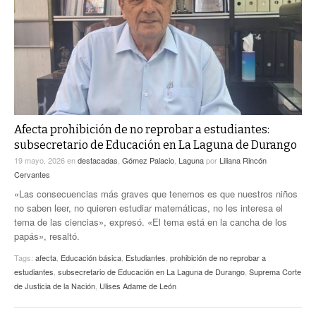
ACTUALIDADES GREM
PC29
EL EXACTO
GLOBO
EXA INFORMA
CONTEXTOS
DIÁLOGOS CON LA HISTORIA
TRAYECTO LAGUNA
TWEETS AND BEATS
A MEDIA MAÑANA
LA MEJOR 97.1 ESTÉREO GALLITO
A TODA LEY
Afecta prohibición de no reprobar a estudiantes:
ACTUALIDADES GREM
subsecretario de Educación en La Laguna de Durango
ENTRE LAGUNEROS
PULSO
19 mayo, 2026
en
destacadas
,
Gómez Palacio
,
Laguna
por
Liliana Rincón
Cervantes
LA MEJOR INFORMACIÓN
«Las consecuencias más graves que tenemos es que nuestros niños
no saben leer, no quieren estudiar matemáticas, no les interesa el
tema de las ciencias», expresó. «El tema está en la cancha de los
papás», resaltó.
Tags:
afecta
,
Educación básica
,
Estudiantes
,
prohibición de no reprobar a
estudiantes
,
subsecretario de Educación en La Laguna de Durango
,
Suprema Corte
de Justicia de la Nación
,
Ulises Adame de León