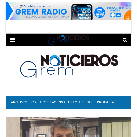
INICIO
LAGUNA
COAHUILA
TORREÓN
DURANGO
GÓMEZ PALACIO
ARCHIVOS POR ETIQUETAS:
DEPORTES
LERDO
PROHIBICIÓN DE NO REPROBAR A
ESTUDIANTES
PROGRAMAS
COLABORADORES
EXA