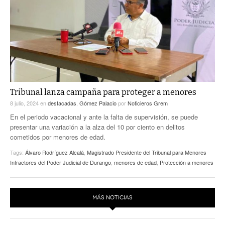
ACTUALIDADES GREM
PC29
EL EXACTO
GLOBO
EXA INFORMA
CONTEXTOS
DIÁLOGOS CON LA HISTORIA
TRAYECTO LAGUNA
TWEETS AND BEATS
A MEDIA MAÑANA
LA MEJOR 97.1 ESTÉREO GALLITO
A TODA LEY
Tribunal lanza campaña para proteger a menores
ACTUALIDADES GREM
8 julio, 2024
en
destacadas
,
Gómez Palacio
por
Noticieros Grem
ENTRE LAGUNEROS
PULSO
En el periodo vacacional y ante la falta de supervisión, se puede
presentar una variación a la alza del 10 por ciento en delitos
LA MEJOR INFORMACIÓN
cometidos por menores de edad.
Tags:
Álvaro Rodríguez Alcalá
,
Magistrado Presidente del Tribunal para Menores
Infractores del Poder Judicial de Durango
,
menores de edad
,
Protección a menores
MÁS NOTICIAS