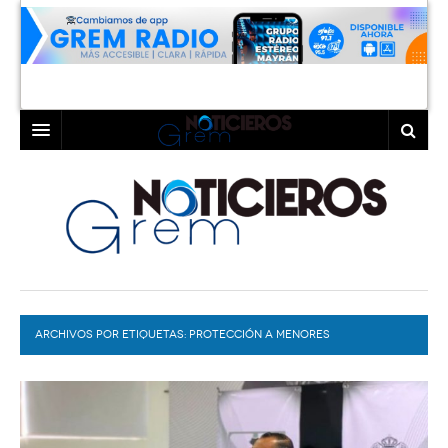
INICIO
LAGUNA
COAHUILA
TORREÓN
DURANGO
GÓMEZ PALACIO
ARCHIVOS POR ETIQUETAS:
DEPORTES
LERDO
PROTECCIÓN A MENORES
PROGRAMAS
COLABORADORES
EXA