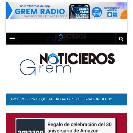
INICIO
LAGUNA
COAHUILA
TORREÓN
DURANGO
GÓMEZ PALACIO
ARCHIVOS POR ETIQUETAS:
DEPORTES
LERDO
REGALO DE CELEBRACIÓN DEL 30
ANIVERSARIO DE AMAZON
PROGRAMAS
COLABORADORES
EXA