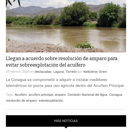
ACTUALIDADES GREM
PC29
EL EXACTO
GLOBO
EXA INFORMA
CONTEXTOS
DIÁLOGOS CON LA HISTORIA
TRAYECTO LAGUNA
TWEETS AND BEATS
A MEDIA MAÑANA
LA MEJOR 97.1 ESTÉREO GALLITO
A TODA LEY
ACTUALIDADES GREM
Llegan a acuerdo sobre resolución de amparo para
evitar sobreexplotación del acuífero
ENTRE LAGUNEROS
PULSO
25 febrero, 2025
en
destacadas
,
Laguna
,
Torreón
por
Noticieros Grem
LA MEJOR INFORMACIÓN
La Conagua se comprometió a adquirir e instalar medidores
telemétricos en pozos para uso agrícola dentro del Acuífero Principal.
Tags:
Acuífero
,
acuífero principal
,
amparo
,
Comisión Nacional del Agua
,
Conagua
,
resolución de amparo
,
sobreexplotación
MÁS NOTICIAS