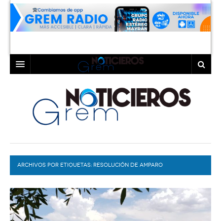
INICIO
LAGUNA
COAHUILA
TORREÓN
DURANGO
GÓMEZ PALACIO
ARCHIVOS POR ETIQUETAS:
DEPORTES
LERDO
RESOLUCIÓN DE AMPARO
PROGRAMAS
COLABORADORES
EXA