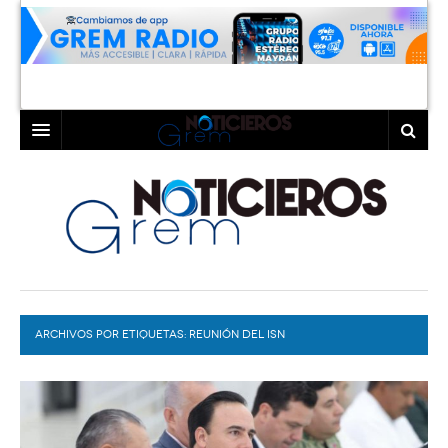
INICIO
LAGUNA
COAHUILA
TORREÓN
DURANGO
GÓMEZ PALACIO
ARCHIVOS POR ETIQUETAS:
DEPORTES
LERDO
REUNIÓN DEL ISN
PROGRAMAS
COLABORADORES
EXA