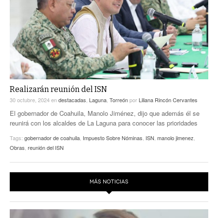
ACTUALIDADES GREM
PC29
EL EXACTO
GLOBO
EXA INFORMA
CONTEXTOS
DIÁLOGOS CON LA HISTORIA
TRAYECTO LAGUNA
TWEETS AND BEATS
A MEDIA MAÑANA
LA MEJOR 97.1 ESTÉREO GALLITO
A TODA LEY
Realizarán reunión del ISN
ACTUALIDADES GREM
30 octubre, 2024
en
destacadas
,
Laguna
,
Torreón
por
Liliana Rincón Cervantes
ENTRE LAGUNEROS
PULSO
El gobernador de Coahuila, Manolo Jiménez, dijo que además él se
reunirá con los alcaldes de La Laguna para conocer las prioridades
LA MEJOR INFORMACIÓN
Tags:
gobernador de coahuila
,
Impuesto Sobre Nóminas
,
ISN
,
manolo jimenez
,
Obras
,
reunión del ISN
MÁS NOTICIAS