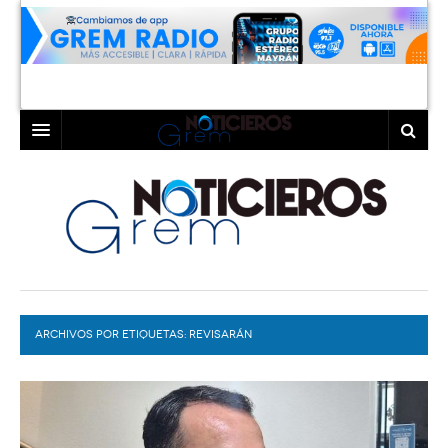
INICIO
LAGUNA
COAHUILA
TORREÓN
DURANGO
GÓMEZ PALACIO
ARCHIVOS POR ETIQUETAS:
DEPORTES
LERDO
REVISARÁN
PROGRAMAS
COLABORADORES
EXA