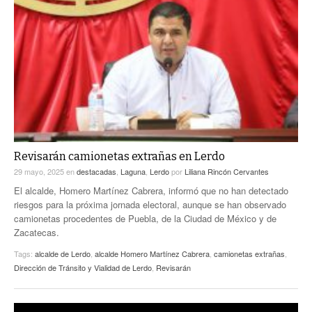
Revisarán camionetas extrañas en Lerdo
29 mayo, 2025
en
destacadas
,
Laguna
,
Lerdo
por
Liliana Rincón Cervantes
El alcalde, Homero Martínez Cabrera, informó que no han detectado
riesgos para la próxima jornada electoral, aunque se han observado
camionetas procedentes de Puebla, de la Ciudad de México y de
Zacatecas.
Tags:
alcalde de Lerdo
,
alcalde Homero Martínez Cabrera
,
camionetas extrañas
,
Dirección de Tránsito y Vialidad de Lerdo
,
Revisarán