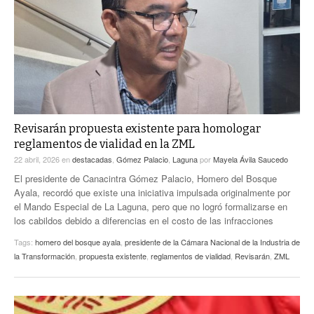
ACTUALIDADES GREM
PC29
EL EXACTO
GLOBO
EXA INFORMA
CONTEXTOS
DIÁLOGOS CON LA HISTORIA
TRAYECTO LAGUNA
TWEETS AND BEATS
A MEDIA MAÑANA
LA MEJOR 97.1 ESTÉREO GALLITO
A TODA LEY
Revisarán propuesta existente para homologar
ACTUALIDADES GREM
reglamentos de vialidad en la ZML
ENTRE LAGUNEROS
PULSO
22 abril, 2026
en
destacadas
,
Gómez Palacio
,
Laguna
por
Mayela Ávila Saucedo
El presidente de Canacintra Gómez Palacio, Homero del Bosque
LA MEJOR INFORMACIÓN
Ayala, recordó que existe una iniciativa impulsada originalmente por
el Mando Especial de La Laguna, pero que no logró formalizarse en
los cabildos debido a diferencias en el costo de las infracciones
Tags:
homero del bosque ayala
,
presidente de la Cámara Nacional de la Industria de
la Transformación
,
propuesta existente
,
reglamentos de vialidad
,
Revisarán
,
ZML