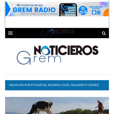
INICIO
LAGUNA
COAHUILA
TORREÓN
DURANGO
GÓMEZ PALACIO
ARCHIVOS POR ETIQUETAS:
DEPORTES
LERDO
RICARDO OCIEL NAVARRETE GÓMEZ
PROGRAMAS
COLABORADORES
EXA