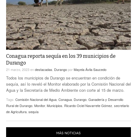
ACTUALIDADES GREM
PC29
EL EXACTO
GLOBO
EXA INFORMA
CONTEXTOS
DIÁLOGOS CON LA HISTORIA
TRAYECTO LAGUNA
TWEETS AND BEATS
A MEDIA MAÑANA
LA MEJOR 97.1 ESTÉREO GALLITO
A TODA LEY
Conagua reporta sequía en los 39 municipios de
ACTUALIDADES GREM
Durango
ENTRE LAGUNEROS
PULSO
21 marzo, 2023
en
destacadas
,
Durango
por
Mayela Ávila Saucedo
Todos los municipios de Durango se encuentran en condición de
LA MEJOR INFORMACIÓN
sequía, así lo reveló el Monitor elaborado por la Comisión Nacional del
Agua y la Secretaría de Medio Ambiente con corte al 15 de marzo.
Tags:
Comisión Nacional del Agua
,
Conagua
,
Durango
,
Ganadería y Desarrollo
Rural de Durango
,
Monitor
,
Municipios
,
Ricardo Ociel Navarrete Gómez
,
secretario
de Agricultura
,
sequía
MÁS NOTICIAS