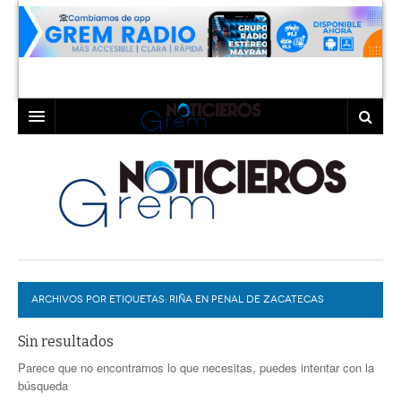
INICIO
LAGUNA
COAHUILA
TORREÓN
DURANGO
GÓMEZ PALACIO
ARCHIVOS POR ETIQUETAS:
DEPORTES
LERDO
RIÑA EN PENAL DE ZACATECAS
PROGRAMAS
Sin resultados
Parece que no encontramos lo que necesitas, puedes intentar con la
COLABORADORES
EXA
búsqueda