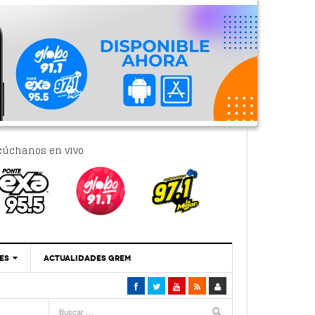
cúchanos en vivo
ES
ACTUALIDADES GREM
‘Se Vale Soñar Con Una Contraloría Ciudadana’
- 6 febrero, 2023
Por PC29