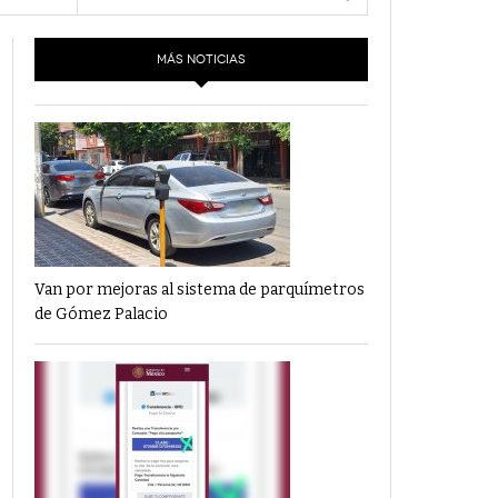
- 6 junio,
Los Dichos Y La Velocidad Por PC29
e 18
2022
MÁS NOTICIAS
‘Los Partidos Políticos No Merecen
- 18 mayo, 2022
Financiamiento’ Por PC29
‘La Laguna: Bomba De Tiempo Por Falta De
- 17 mayo, 2021
Planeación’ Por PC29
‘Las Corrupciones, Sus Formas Y Efectos’ Por
- 7 mayo, 2021
PC29
Van por mejoras al sistema de parquímetros
de Gómez Palacio