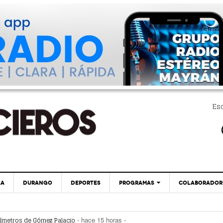
Es
LA
DURANGO
DEPORTES
PROGRAMAS
COLABORADOR
EXA
PC29
¿Vas A Sacar Tu Pasaporte? ¡Cuidado! Hay
uímetros de Gómez Palacio
- hace 15 horas -
- hace 16 horas -
Páginas Fraudulentas
! Hay páginas fraudulentas
- hace 16 horas -
GLOBO