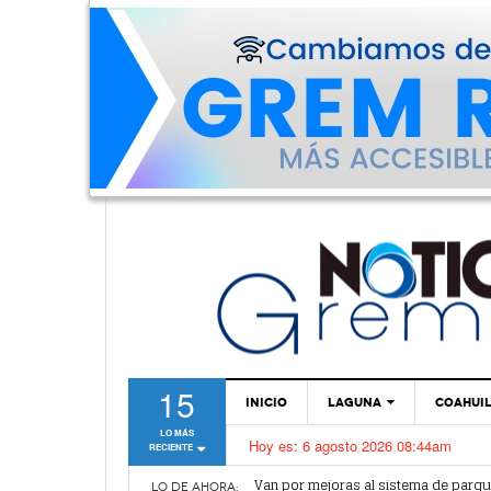
15
INICIO
LAGUNA
COAHUI
LO MÁS
Hoy es:
6 agosto 2026 08:44am
RECIENTE
TORREÓN
Van por mejoras al sistema de parq
¿Vas a sacar tu pasaporte? ¡Cuidado
GÓMEZ PALACIO
LO DE AHORA: