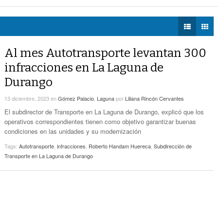
eléctrica programadas en Gómez Palacio
- hace 16 horas -
DIÁLOGOS CON LA
Promueven Campaña Sobre Derechos De Las
 federales obliga a Lerdo a ajustar finanzas e incrementar recaudación
- hac
HISTORIA
- hace 18 horas -
Víctimas Y Contra La Tortura
 las víctimas y contra la tortura
- hace 18 horas -
TWEETS AND
-
Alistan Edición 80 De La Feria De Torreón
BEATS
Al mes Autotransporte levantan 300
hace 18 horas -
LA MEJOR 97.1
infracciones en La Laguna de
ESTÉREO GALLITO
Hay Que Esperar A Que Se Pongan De
Durango
Acuerdo Los Alcaldes: Presidente De La
-
Comisión De Movilidad Sobre Paso De Taxis
13 diciembre, 2023
en
Gómez Palacio
,
Laguna
por
Liliana Rincón Cervantes
hace 19 horas -
El subdirector de Transporte en La Laguna de Durango, explicó que los
Van Más De 4 Mil Taxis Verificados En Torreón.
operativos correspondientes tienen como objetivo garantizar buenas
- hace 20 horas -
Sigue El Robo De Catalizadores
condiciones en las unidades y su modernización
Tags:
Autotransporte
,
infracciones
,
Roberto Handam Huereca
,
Subdirección de
Transporte en La Laguna de Durango