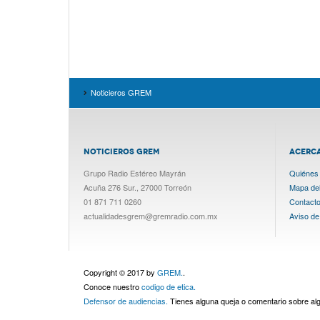
Noticieros GREM
NOTICIEROS GREM
ACERC
Grupo Radio Estéreo Mayrán
Quiénes
Acuña 276 Sur., 27000 Torreón
Mapa del 
01 871 711 0260
Contact
actualidadesgrem@gremradio.com.mx
Aviso de
Copyright © 2017 by
GREM.
.
Conoce nuestro
codigo de etica.
Defensor de audiencias.
Tienes alguna queja o comentario sobre a