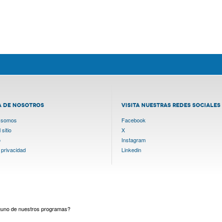
A DE NOSOTROS
VISITA NUESTRAS REDES SOCIALES
 somos
Facebook
sitio
X
o
Instagram
 privacidad
Linkedin
lguno de nuestros programas?