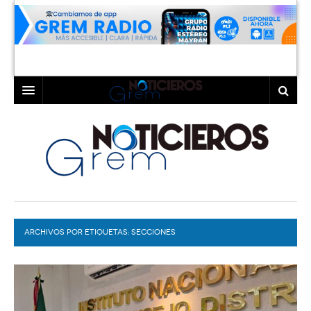
INICIO
LAGUNA
COAHUILA
TORREÓN
DURANGO
GÓMEZ PALACIO
ARCHIVOS POR ETIQUETAS:
DEPORTES
LERDO
SECCIONES
PROGRAMAS
COLABORADORES
EXA