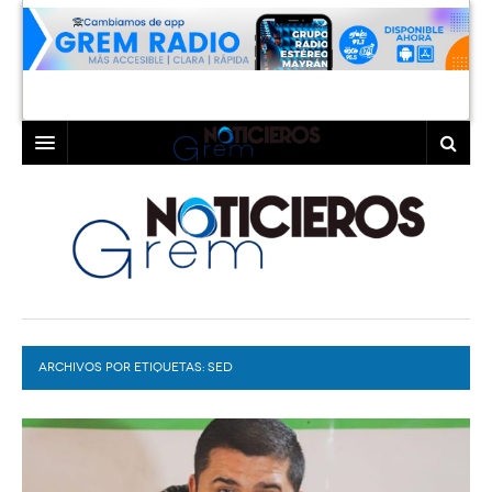
INICIO
LAGUNA
COAHUILA
TORREÓN
DURANGO
GÓMEZ PALACIO
ARCHIVOS POR ETIQUETAS:
DEPORTES
LERDO
SED
PROGRAMAS
COLABORADORES
EXA