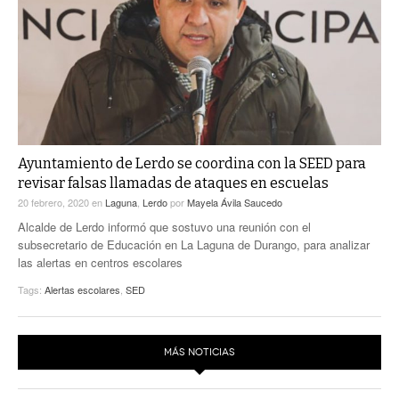
ACTUALIDADES GREM
PC29
EL EXACTO
GLOBO
EXA INFORMA
CONTEXTOS
DIÁLOGOS CON LA HISTORIA
TRAYECTO LAGUNA
TWEETS AND BEATS
A MEDIA MAÑANA
LA MEJOR 97.1 ESTÉREO GALLITO
A TODA LEY
Ayuntamiento de Lerdo se coordina con la SEED para
ACTUALIDADES GREM
revisar falsas llamadas de ataques en escuelas
ENTRE LAGUNEROS
PULSO
20 febrero, 2020
en
Laguna
,
Lerdo
por
Mayela Ávila Saucedo
Alcalde de Lerdo informó que sostuvo una reunión con el
LA MEJOR INFORMACIÓN
subsecretario de Educación en La Laguna de Durango, para analizar
las alertas en centros escolares
Tags:
Alertas escolares
,
SED
MÁS NOTICIAS