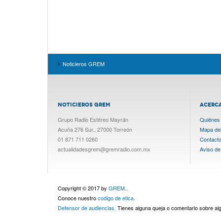
Noticieros GREM
NOTICIEROS GREM
ACERC
Grupo Radio Estéreo Mayrán
Quiénes
Acuña 276 Sur., 27000 Torreón
Mapa del 
01 871 711 0260
Contact
actualidadesgrem@gremradio.com.mx
Aviso de
Copyright © 2017 by
GREM.
.
Conoce nuestro
codigo de etica.
Defensor de audiencias.
Tienes alguna queja o comentario sobre a