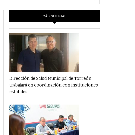
- 6 junio,
Los Dichos Y La Velocidad Por PC29
2022
MÁS NOTICIAS
‘Los Partidos Políticos No Merecen
- 18 mayo, 2022
Financiamiento’ Por PC29
‘La Laguna: Bomba De Tiempo Por Falta De
- 17 mayo, 2021
Planeación’ Por PC29
‘Las Corrupciones, Sus Formas Y Efectos’ Por
- 7 mayo, 2021
PC29
Dirección de Salud Municipal de Torreón
trabajará en coordinación con instituciones
estatales