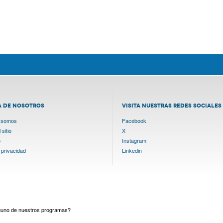
A DE NOSOTROS
VISITA NUESTRAS REDES SOCIALES
 somos
Facebook
sitio
X
o
Instagram
 privacidad
Linkedin
lguno de nuestros programas?