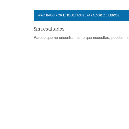
Proponen más tecnología para vigilar
LERDO
Detienen a 18 personas en centro co
Realizan en Torreón trámites de lice
ARCHIVOS POR ETIQUETAS:
SEPARADOR DE LIBROS
Sin resultados
Parece que no encontramos lo que necesitas, puedes int