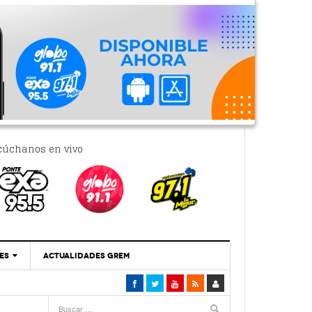
cúchanos en vivo
ES
ACTUALIDADES GREM
‘Se Vale Soñar Con Una Contraloría Ciudadana’
- 6 febrero, 2023
Por PC29