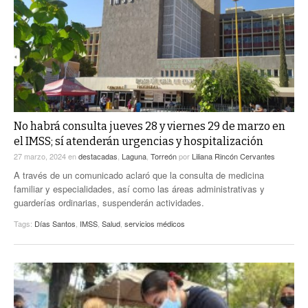
ACTUALIDADES GREM
PC29
EL EXACTO
GLOBO
EXA INFORMA
CONTEXTOS
DIÁLOGOS CON LA HISTORIA
TRAYECTO LAGUNA
TWEETS AND BEATS
A MEDIA MAÑANA
LA MEJOR 97.1 ESTÉREO GALLITO
A TODA LEY
No habrá consulta jueves 28 y viernes 29 de marzo en
ACTUALIDADES GREM
el IMSS; sí atenderán urgencias y hospitalización
ENTRE LAGUNEROS
PULSO
27 marzo, 2024
en
destacadas
,
Laguna
,
Torreón
por
Liliana Rincón Cervantes
A través de un comunicado aclaró que la consulta de medicina
LA MEJOR INFORMACIÓN
familiar y especialidades, así como las áreas administrativas y
guarderías ordinarias, suspenderán actividades.
Tags:
Días Santos
,
IMSS
,
Salud
,
servicios médicos