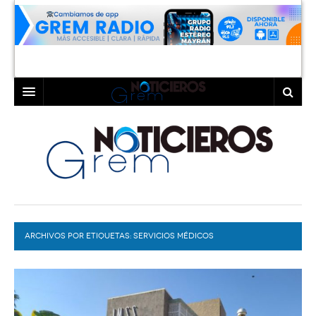
INICIO
LAGUNA
COAHUILA
TORREÓN
DURANGO
GÓMEZ PALACIO
ARCHIVOS POR ETIQUETAS:
DEPORTES
LERDO
SERVICIOS MÉDICOS
PROGRAMAS
COLABORADORES
EXA