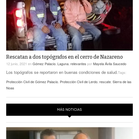
ACTUALIDADES GREM
PC29
EL EXACTO
GLOBO
EXA INFORMA
CONTEXTOS
DIÁLOGOS CON LA HISTORIA
TRAYECTO LAGUNA
TWEETS AND BEATS
A MEDIA MAÑANA
LA MEJOR 97.1 ESTÉREO GALLITO
A TODA LEY
Rescatan a dos topógrafos en el cerro de Nazareno
ACTUALIDADES GREM
12 junio, 2021
en
Gómez Palacio
,
Laguna
,
relevantes
por
Mayela Ávila Saucedo
ENTRE LAGUNEROS
PULSO
Los topógrafos se reportaron en buenas condiciones de salud.
Tags:
Protección Civil de Gómez Palacio
,
Protección Civil de Lerdo
,
rescate
,
Sierra de las
LA MEJOR INFORMACIÓN
Noas
MÁS NOTICIAS