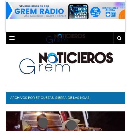
INICIO
LAGUNA
COAHUILA
TORREÓN
DURANGO
GÓMEZ PALACIO
ARCHIVOS POR ETIQUETAS:
DEPORTES
LERDO
SIERRA DE LAS NOAS
PROGRAMAS
COLABORADORES
EXA