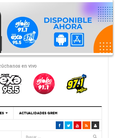
cúchanos en vivo
ES
ACTUALIDADES GREM
‘Se Vale Soñar Con Una Contraloría Ciudadana’
- 6 febrero, 2023
Por PC29