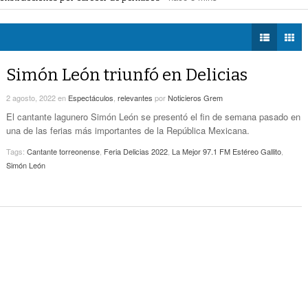
a de bebidas alcohólicas
- hace 24 mins -
DIÁLOGOS CON LA
Vamos A Ser Parte De Esta Nueva Etapa De
apagones
- hace 2 horas -
HISTORIA
- hace 20 horas -
Simas: Gobernador
apa de Simas: gobernador
- hace 20 horas -
a Saludable; van por red para comunidades rurales
- hace 20 horas -
TWEETS AND
- hace 21 horas -
Detectan Robo A Través Del C2
BEATS
Simón León triunfó en Delicias
LA MEJOR 97.1
2 agosto, 2022
en
Espectáculos
,
relevantes
por
Noticieros Grem
ESTÉREO GALLITO
Sistema Vial Revolución-Vasconcelos Tiene Un
- hace 22 horas -
Avance De 33 Por Ciento
El cantante lagunero Simón León se presentó el fin de semana pasado en
una de las ferias más importantes de la República Mexicana.
No Hubo Daños A Obras Del Sistema Vial
Tags:
Cantante torreonense
,
Feria Delicias 2022
,
La Mejor 97.1 FM Estéreo Gallito
,
- hace
Abastos- Independencia Por Las Lluvias
Simón León
22 horas -