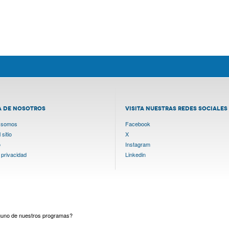
A DE NOSOTROS
VISITA NUESTRAS REDES SOCIALES
 somos
Facebook
sitio
X
o
Instagram
 privacidad
Linkedin
lguno de nuestros programas?