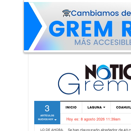
3
INICIO
LAGUNA
COAHUI
ARTÍCULOS
Hoy es:
8 agosto 2026 11:39am
NUEVOS HOY
TORREÓN
Se han clausurado alrededor de 40 
GÓMEZ PALACIO
LO DE AHORA: