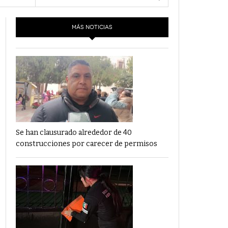
- 6 junio,
Los Dichos Y La Velocidad Por PC29
2022
MÁS NOTICIAS
‘Los Partidos Políticos No Merecen
- 18 mayo, 2022
Financiamiento’ Por PC29
‘La Laguna: Bomba De Tiempo Por Falta De
- 17 mayo, 2021
Planeación’ Por PC29
‘Las Corrupciones, Sus Formas Y Efectos’ Por
- 7 mayo, 2021
PC29
Se han clausurado alrededor de 40
construcciones por carecer de permisos