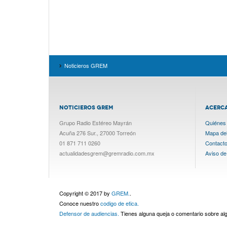
Noticieros GREM
NOTICIEROS GREM
ACERC
Grupo Radio Estéreo Mayrán
Quiénes
Acuña 276 Sur., 27000 Torreón
Mapa del 
01 871 711 0260
Contact
actualidadesgrem@gremradio.com.mx
Aviso de
Copyright © 2017 by
GREM.
.
Conoce nuestro
codigo de etica.
Defensor de audiencias.
Tienes alguna queja o comentario sobre a