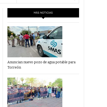
- 6 junio,
Los Dichos Y La Velocidad Por PC29
2022
ras -
MÁS NOTICIAS
‘Los Partidos Políticos No Merecen
- 18 mayo, 2022
Financiamiento’ Por PC29
‘La Laguna: Bomba De Tiempo Por Falta De
- 17 mayo, 2021
Planeación’ Por PC29
‘Las Corrupciones, Sus Formas Y Efectos’ Por
- 7 mayo, 2021
PC29
Anuncian nuevo pozo de agua potable para
Torreón