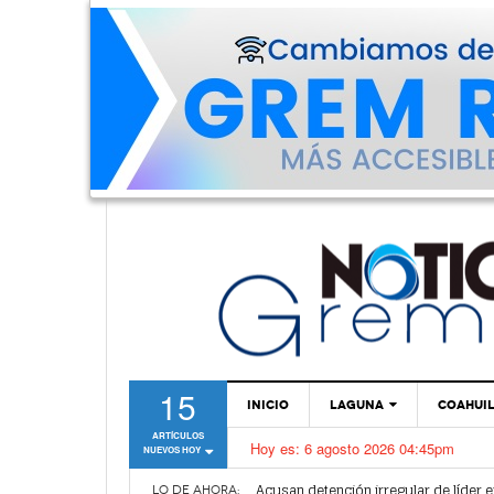
15
INICIO
LAGUNA
COAHUI
ARTÍCULOS
Hoy es:
6 agosto 2026 04:45pm
NUEVOS HOY
TORREÓN
Anuncian nuevo pozo de agua potabl
Acusan detención irregular de líder e
GÓMEZ PALACIO
LO DE AHORA: