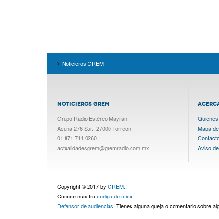
Noticieros GREM
NOTICIEROS GREM
ACERC
Grupo Radio Estéreo Mayrán
Quiénes
Acuña 276 Sur., 27000 Torreón
Mapa del 
01 871 711 0260
Contact
actualidadesgrem@gremradio.com.mx
Aviso de
Copyright © 2017 by
GREM.
.
Conoce nuestro
codigo de etica.
Defensor de audiencias.
Tienes alguna queja o comentario sobre a