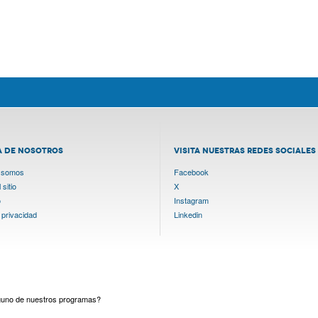
A DE NOSOTROS
VISITA NUESTRAS REDES SOCIALES
 somos
Facebook
sitio
X
o
Instagram
 privacidad
Linkedin
lguno de nuestros programas?