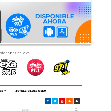
cúchanos en vivo
ES
ACTUALIDADES GREM
‘Se Vale Soñar Con Una Contraloría Ciudadana’
- 6 febrero, 2023
Por PC29