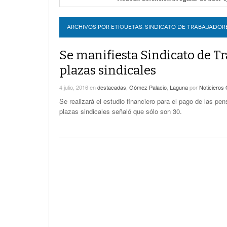
Lanzan convocatoria del concurso d
LERDO
Piden apoyo al Gobierno de Durango a
Expone CLIP preocupación por refor
ARCHIVOS POR ETIQUETAS:
SINDICATO DE TRABAJADOR
Se manifiesta Sindicato de T
plazas sindicales
4 julio, 2016
en
destacadas
,
Gómez Palacio
,
Laguna
por
Noticieros
Se realizará el estudio financiero para el pago de las pen
plazas sindicales señaló que sólo son 30.