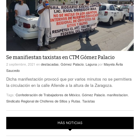
ACTUALIDADES GREM
PC29
EL EXACTO
GLOBO
EXA INFORMA
CONTEXTOS
DIÁLOGOS CON LA HISTORIA
TRAYECTO LAGUNA
TWEETS AND BEATS
A MEDIA MAÑANA
LA MEJOR 97.1 ESTÉREO GALLITO
A TODA LEY
Se manifiestan taxistas en CTM Gómez Palacio
ACTUALIDADES GREM
2 septiembre, 2021
en
destacadas
,
Gómez Palacio
,
Laguna
por
Mayela Ávila
ENTRE LAGUNEROS
Saucedo
PULSO
Dicha manifestación provocó que por varios minutos no se permitiera
LA MEJOR INFORMACIÓN
la circulación en la calle Allende a la altura de la Zaragoza.
Tags:
Confederación de Trabajadores de México
,
Gómez Palacio
,
manifestacion
,
Sindicato Regional de Chóferes de Sitios y Rutas
,
Taxistas
MÁS NOTICIAS