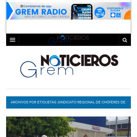
INICIO
LAGUNA
COAHUILA
TORREÓN
DURANGO
GÓMEZ PALACIO
ARCHIVOS POR ETIQUETAS:
DEPORTES
LERDO
SINDICATO REGIONAL DE CHÓFERES DE
SITIOS Y RUTAS
PROGRAMAS
COLABORADORES
EXA