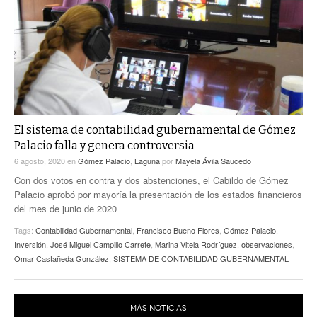
ACTUALIDADES GREM
PC29
EL EXACTO
GLOBO
EXA INFORMA
CONTEXTOS
DIÁLOGOS CON LA HISTORIA
TRAYECTO LAGUNA
TWEETS AND BEATS
A MEDIA MAÑANA
LA MEJOR 97.1 ESTÉREO GALLITO
A TODA LEY
El sistema de contabilidad gubernamental de Gómez
ACTUALIDADES GREM
Palacio falla y genera controversia
ENTRE LAGUNEROS
PULSO
6 agosto, 2020
en
Gómez Palacio
,
Laguna
por
Mayela Ávila Saucedo
Con dos votos en contra y dos abstenciones, el Cabildo de Gómez
LA MEJOR INFORMACIÓN
Palacio aprobó por mayoría la presentación de los estados financieros
del mes de junio de 2020
Tags:
Contabilidad Gubernamental
,
Francisco Bueno Flores
,
Gómez Palacio
,
Inversión
,
José Miguel Campillo Carrete
,
Marina Vitela Rodríguez
,
observaciones
,
Omar Castañeda González
,
SISTEMA DE CONTABILIDAD GUBERNAMENTAL
MÁS NOTICIAS