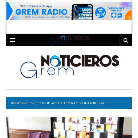
INICIO
LAGUNA
COAHUILA
TORREÓN
DURANGO
GÓMEZ PALACIO
ARCHIVOS POR ETIQUETAS:
DEPORTES
LERDO
SISTEMA DE CONTABILIDAD
GUBERNAMENTAL
PROGRAMAS
COLABORADORES
EXA