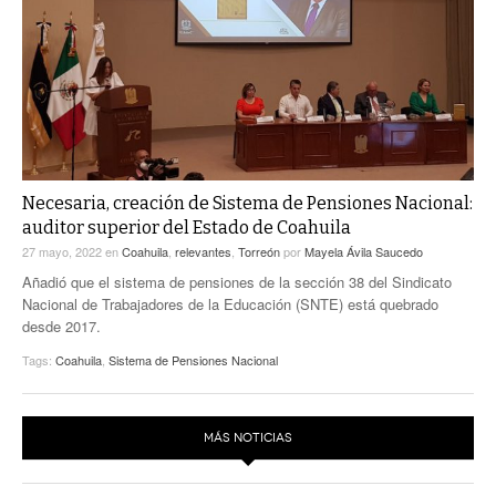
ACTUALIDADES GREM
PC29
EL EXACTO
GLOBO
EXA INFORMA
CONTEXTOS
DIÁLOGOS CON LA HISTORIA
TRAYECTO LAGUNA
TWEETS AND BEATS
A MEDIA MAÑANA
LA MEJOR 97.1 ESTÉREO GALLITO
A TODA LEY
Necesaria, creación de Sistema de Pensiones Nacional:
ACTUALIDADES GREM
auditor superior del Estado de Coahuila
ENTRE LAGUNEROS
PULSO
27 mayo, 2022
en
Coahuila
,
relevantes
,
Torreón
por
Mayela Ávila Saucedo
Añadió que el sistema de pensiones de la sección 38 del Sindicato
LA MEJOR INFORMACIÓN
Nacional de Trabajadores de la Educación (SNTE) está quebrado
desde 2017.
Tags:
Coahuila
,
Sistema de Pensiones Nacional
MÁS NOTICIAS