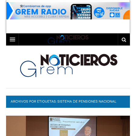
INICIO
LAGUNA
COAHUILA
TORREÓN
DURANGO
GÓMEZ PALACIO
ARCHIVOS POR ETIQUETAS:
DEPORTES
LERDO
SISTEMA DE PENSIONES NACIONAL
PROGRAMAS
COLABORADORES
EXA