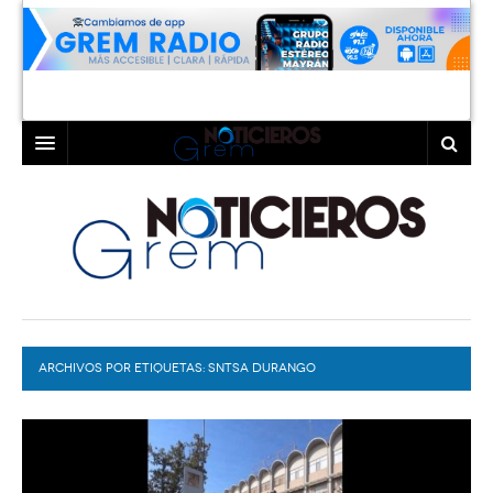
INICIO
LAGUNA
COAHUILA
TORREÓN
DURANGO
GÓMEZ PALACIO
ARCHIVOS POR ETIQUETAS:
DEPORTES
LERDO
SNTSA DURANGO
PROGRAMAS
COLABORADORES
EXA