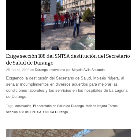
ACTUALIDADES GREM
PC29
EL EXACTO
GLOBO
EXA INFORMA
CONTEXTOS
DIÁLOGOS CON LA HISTORIA
TRAYECTO LAGUNA
TWEETS AND BEATS
A MEDIA MAÑANA
LA MEJOR 97.1 ESTÉREO GALLITO
A TODA LEY
Exige sección 188 del SNTSA destitución del Secretario
ACTUALIDADES GREM
de Salud de Durango
ENTRE LAGUNEROS
PULSO
25 marzo, 2025
en
Durango
,
relevantes
por
Mayela Ávila Saucedo
Exigiendo la destitución del Secretario de Salud, Moisés Nájera, al
LA MEJOR INFORMACIÓN
señalar incumplimientos en diversos acuerdos para mejorar las
condiciones laborales y los servicios en los hospitales de La Laguna
de Durango.
Tags:
destitución
,
El secretario de Salud de Durango
,
Moisés Nájera Torres
,
sección 188 del SNTSA
,
SNTSA Durango