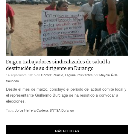
Exigen trabajadores sindicalizados de salud la
destitución de su dirigente en Durango
14 septiembre, 2015
en
Gómez Palacio
,
Laguna
,
relevantes
por
Mayela Ávila
Saucedo
Desde el mes de marzo, concluyó el periodo del actual comité local y
el representante Guillermo Burciaga se ha resistido a convocar a
elecciones.
Tags:
Jorge Herrera Caldera
,
SNTSA Durango
MÁS NOTICIAS