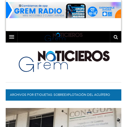
INICIO
LAGUNA
COAHUILA
TORREÓN
DURANGO
GÓMEZ PALACIO
ARCHIVOS POR ETIQUETAS:
DEPORTES
LERDO
SOBREEXPLOTACIÓN DEL ACUÍFERO
PROGRAMAS
COLABORADORES
EXA