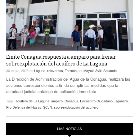
ACTUALIDADES GREM
PC29
EL EXACTO
GLOBO
EXA INFORMA
CONTEXTOS
DIÁLOGOS CON LA HISTORIA
TRAYECTO LAGUNA
TWEETS AND BEATS
A MEDIA MAÑANA
LA MEJOR 97.1 ESTÉREO GALLITO
A TODA LEY
Emite Conagua respuesta a amparo para frenar
ACTUALIDADES GREM
sobreexplotación del acuífero de La Laguna
ENTRE LAGUNEROS
PULSO
30 mayo, 2023
en
Laguna
,
relevantes
,
Torreón
por
Mayela Ávila Saucedo
La Dirección de Administración del Agua de la Conagua, realizará las
LA MEJOR INFORMACIÓN
acciones correspondientes a fin de cumplir las medidas que la
autoridad judicial catalogó de aplicación inmediata
Tags:
acuífero de La Laguna
,
amparo
,
Conagua
,
Encuentro Ciudadano Lagunero
,
Pro Defensa del Nazas
,
SCJN
,
sobreexplotación del acuífero
MÁS NOTICIAS