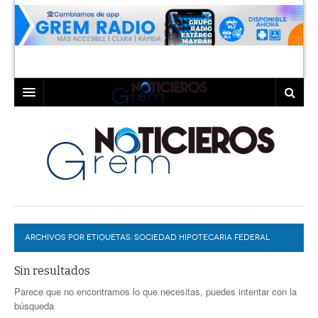
INICIO
LAGUNA
COAHUILA
TORREÓN
DURANGO
GÓMEZ PALACIO
ARCHIVOS POR ETIQUETAS:
DEPORTES
LERDO
SOCIEDAD HIPOTECARIA FEDERAL
PROGRAMAS
Sin resultados
Parece que no encontramos lo que necesitas, puedes intentar con la
COLABORADORES
EXA
búsqueda