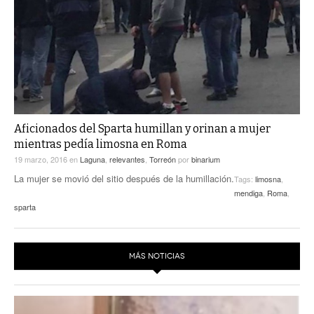
ACTUALIDADES GREM
PC29
EL EXACTO
GLOBO
EXA INFORMA
CONTEXTOS
DIÁLOGOS CON LA HISTORIA
TRAYECTO LAGUNA
TWEETS AND BEATS
A MEDIA MAÑANA
LA MEJOR 97.1 ESTÉREO GALLITO
A TODA LEY
Aficionados del Sparta humillan y orinan a mujer
ACTUALIDADES GREM
mientras pedía limosna en Roma
ENTRE LAGUNEROS
PULSO
19 marzo, 2016
en
Laguna
,
relevantes
,
Torreón
por
binarium
La mujer se movió del sitio después de la humillación.
Tags:
limosna
,
LA MEJOR INFORMACIÓN
mendiga
,
Roma
,
sparta
MÁS NOTICIAS