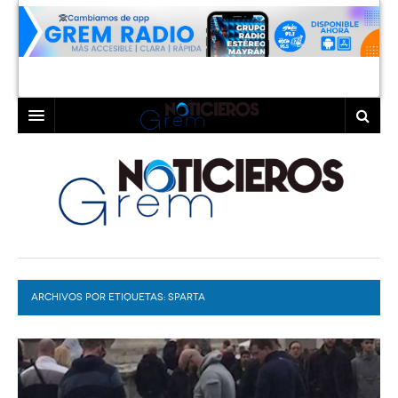
INICIO
LAGUNA
COAHUILA
TORREÓN
DURANGO
GÓMEZ PALACIO
ARCHIVOS POR ETIQUETAS:
DEPORTES
LERDO
SPARTA
PROGRAMAS
COLABORADORES
EXA