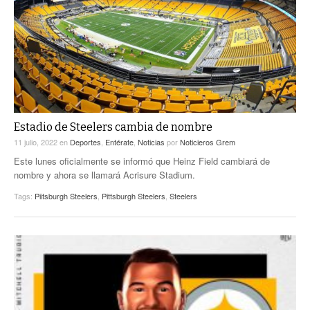
ACTUALIDADES GREM
PC29
EL EXACTO
GLOBO
EXA INFORMA
CONTEXTOS
DIÁLOGOS CON LA HISTORIA
TRAYECTO LAGUNA
TWEETS AND BEATS
A MEDIA MAÑANA
LA MEJOR 97.1 ESTÉREO GALLITO
A TODA LEY
Estadio de Steelers cambia de nombre
ACTUALIDADES GREM
11 julio, 2022
en
Deportes
,
Entérate
,
Noticias
por
Noticieros Grem
ENTRE LAGUNEROS
PULSO
Este lunes oficialmente se informó que Heinz Field cambiará de
nombre y ahora se llamará Acrisure Stadium.
LA MEJOR INFORMACIÓN
Tags:
Piitsburgh Steelers
,
Pittsburgh Steelers
,
Steelers