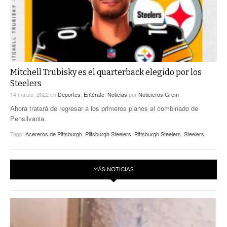
Mitchell Trubisky es el quarterback elegido por los
Steelers
14 marzo, 2022
en
Deportes
,
Entérate
,
Noticias
por
Noticieros Grem
Ahora tratará de regresar a los primeros planos al combinado de
Pensilvania.
Tags:
Acereros de Pittsburgh
,
Piitsburgh Steelers
,
Pittsburgh Steelers
,
Steelers
MÁS NOTICIAS