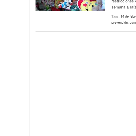
restricciones 
semana a raíz
Tags:
14 de febr
prevención
,
pan