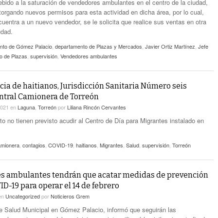
ebido a la saturación de vendedores ambulantes en el centro de la ciudad,
torgando nuevos permisos para esta actividad en dicha área, por lo cual,
uentra a un nuevo vendedor, se le solicita que realice sus ventas en otra
udad.
nto de Gómez Palacio
,
departamento de Plazas y Mercados
,
Javier Ortiz Martínez
,
Jefe
o de Plazas
,
supervisión
,
Vendedores ambulantes
cia de haitianos, Jurisdicción Sanitaria Número seis
entral Camionera de Torreón
2021
en
Laguna
,
Torreón
por
Liliana Rincón Cervantes
o no tienen previsto acudir al Centro de Día para Migrantes instalado en
amionera
,
contagios
,
COVID-19
,
haitianos
,
Migrantes
,
Salud
,
supervisión
,
Torreón
s ambulantes tendrán que acatar medidas de prevención
ID-19 para operar el 14 de febrero
en
Uncategorized
por
Noticieros Grem
de Salud Municipal en Gómez Palacio, informó que seguirán las