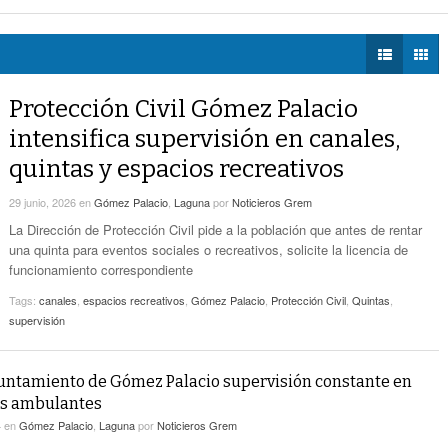
a su lugar en Playoffs
- hace 1 hora -
DIÁLOGOS CON LA
Alertan Por Plaga De Garrapatas En Villa Zaragoza De
lector Casa Blanca
- hace 1 hora -
HISTORIA
- hace 2 horas -
Torreón
illa Zaragoza de Torreón
- hace 2 horas -
TWEETS AND
Alertan Por Plaga De Garrapatas En Villa
BEATS
Protección Civil Gómez Palacio
- hace 17 horas -
Zaragoza
LA MEJOR 97.1
intensifica supervisión en canales,
ESTÉREO GALLITO
Por Falta De Agua, Vecinos De Villa Zaragoza
quintas y espacios recreativos
- hace 17 horas -
Bloquearon Mieleras
29 junio, 2026
en
Gómez Palacio
,
Laguna
por
Noticieros Grem
Anuncian Nuevo Pozo De Agua Potable Para
- hace 20 horas -
Torreón
La Dirección de Protección Civil pide a la población que antes de rentar
una quinta para eventos sociales o recreativos, solicite la licencia de
funcionamiento correspondiente
Tags:
canales
,
espacios recreativos
,
Gómez Palacio
,
Protección Civil
,
Quintas
,
supervisión
untamiento de Gómez Palacio supervisión constante en
s ambulantes
4
en
Gómez Palacio
,
Laguna
por
Noticieros Grem