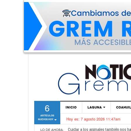
6
INICIO
LAGUNA
COAHUI
ARTÍCULOS
Hoy es:
7 agosto 2026 11:47am
NUEVOS HOY
TORREÓN
Cuidar a los animales también nos 
Simas Torreón emprende operativo co
GÓMEZ PALACIO
LO DE AHORA: