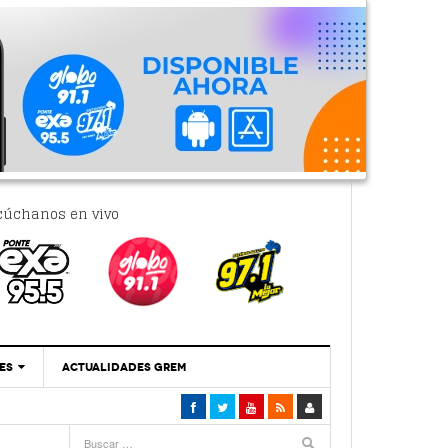
cúchanos en vivo
ES
ACTUALIDADES GREM
‘Se Vale Soñar Con Una Contraloría Ciudadana’
- 6 febrero, 2023
Por PC29