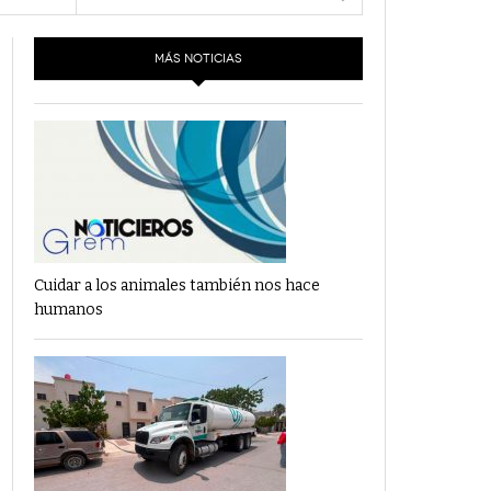
- 6 junio,
Los Dichos Y La Velocidad Por PC29
2022
MÁS NOTICIAS
‘Los Partidos Políticos No Merecen
- 18 mayo, 2022
Financiamiento’ Por PC29
‘La Laguna: Bomba De Tiempo Por Falta De
- 17 mayo, 2021
Planeación’ Por PC29
‘Las Corrupciones, Sus Formas Y Efectos’ Por
- 7 mayo, 2021
PC29
Cuidar a los animales también nos hace
humanos