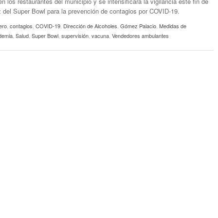
en los restaurantes del municipio y se intensificará la vigilancia este fin de
 del Super Bowl para la prevención de contagios por COVID-19.
ero
,
contagios
,
COVID-19
,
Dirección de Alcoholes
,
Gómez Palacio
,
Medidas de
demia
,
Salud
,
Super Bowl
,
supervisión
,
vacuna
,
Vendedores ambulantes