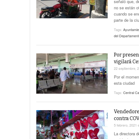
señaló que, d
no se están o
cuando se enc
parte de la ci
Tags:
Ayuntamie
del Departament
Por presen
vigilará C
22 septiembre, 
Por el moment
esta ciudad
Tags:
Central C
Vendedore
contra COV
5 febrero, 2021
La directora 