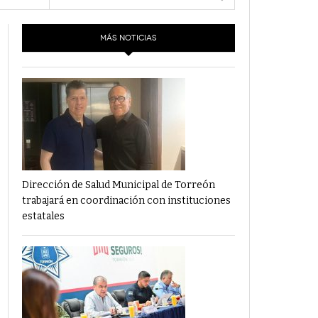
- 6 junio,
Los Dichos Y La Velocidad Por PC29
2022
MÁS NOTICIAS
‘Los Partidos Políticos No Merecen
- 18 mayo, 2022
Financiamiento’ Por PC29
‘La Laguna: Bomba De Tiempo Por Falta De
- 17 mayo, 2021
Planeación’ Por PC29
‘Las Corrupciones, Sus Formas Y Efectos’ Por
- 7 mayo, 2021
PC29
Dirección de Salud Municipal de Torreón
trabajará en coordinación con instituciones
estatales