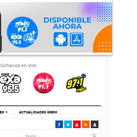
cúchanos en vivo
ES
ACTUALIDADES GREM
‘Se Vale Soñar Con Una Contraloría Ciudadana’
- 6 febrero, 2023
Por PC29