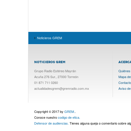
Noticieros GREM
NOTICIEROS GREM
ACERC
Grupo Radio Estéreo Mayrán
Quiénes
Acuña 276 Sur., 27000 Torreón
Mapa del 
01 871 711 0260
Contact
actualidadesgrem@gremradio.com.mx
Aviso de
Copyright © 2017 by
GREM.
.
Conoce nuestro
codigo de etica.
Defensor de audiencias.
Tienes alguna queja o comentario sobre a