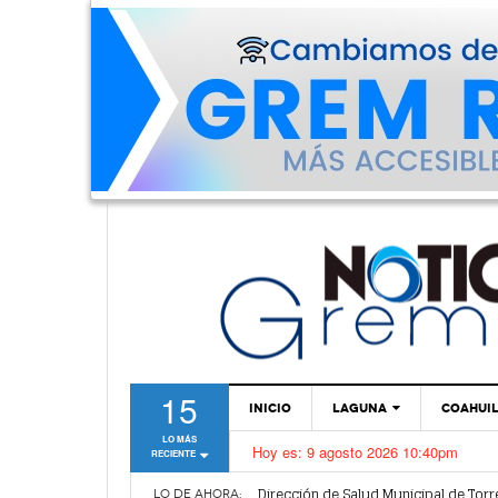
15
INICIO
LAGUNA
COAHUI
LO MÁS
Hoy es:
9 agosto 2026 10:40pm
RECIENTE
TORREÓN
Dirección de Salud Municipal de Torr
GÓMEZ PALACIO
LO DE AHORA: