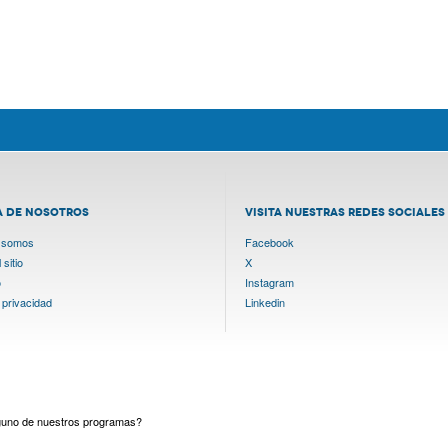
A DE NOSOTROS
VISITA NUESTRAS REDES SOCIALES
 somos
Facebook
sitio
X
o
Instagram
 privacidad
Linkedin
lguno de nuestros programas?