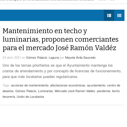
- hace 1 dia -
Estatales
tegia de espacios y vialidades seguras
- hace 1 dia -
DIÁLOGOS CON LA
 la movilidad de taxis
- hace 1 dia -
HISTORIA
Alcalde De Torreón Implementa Estrategia De
mercial de Torreón
- hace 1 dia -
- hace 1 dia -
Espacios Y Vialidades Seguras
ncias de construcción
- hace 1 dia -
TWEETS AND
BEATS
Mantenimiento en techo y
Proponen Más Tecnología Para Vigilar La
LA MEJOR 97.1
- hace 1 dia -
Movilidad De Taxis
luminarias, proponen comerciantes
ESTÉREO GALLITO
para el mercado José Ramón Valdéz
Detienen A 18 Personas En Centro Comercial
- hace 1 dia -
De Torreón
23 abril, 2021
en
Gómez Palacio
,
Laguna
por
Mayela Ávila Saucedo
Realizan En Torreón Trámites De Licencias De
Uno de los temas prioritarios es que el Ayuntamiento mantenga los
- hace 1 dia -
Construcción
costos de arrendamiento y por concepto de licencias de funcionamiento,
para que más locatarios puedan regularizarse.
Tags:
acciones de mantenimiento
,
afectaciones económicas
,
ayuntamiento
,
centro de
abastos
,
Gómez Palacio
,
Luminarias
,
Mercado José Ramón Valdez
,
pandemia
,
techo
,
tesorería
,
Unión de Locatarios