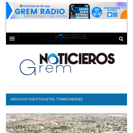
INICIO
LAGUNA
COAHUILA
TORREÓN
DURANGO
GÓMEZ PALACIO
ARCHIVOS POR ETIQUETAS:
DEPORTES
LERDO
TORREONENSES
PROGRAMAS
COLABORADORES
EXA