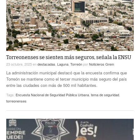
ACTUALIDADES GREM
PC29
EL EXACTO
GLOBO
EXA INFORMA
CONTEXTOS
DIÁLOGOS CON LA HISTORIA
TRAYECTO LAGUNA
TWEETS AND BEATS
A MEDIA MAÑANA
LA MEJOR 97.1 ESTÉREO GALLITO
A TODA LEY
Torreonenses se sienten más seguros, señala la ENSU
ACTUALIDADES GREM
23 octubre, 2025
en
destacadas
,
Laguna
,
Torreón
por
Noticieros Grem
ENTRE LAGUNEROS
PULSO
La administración municipal destacó que la encuesta confirma que
Torreón se mantiene como el tercer municipio más seguro del país
LA MEJOR INFORMACIÓN
entre las ciudades con más de 500 mil habitantes.
Tags:
Encuesta Nacional de Seguridad Pública Urbana
,
tema de seguridad
,
torreonenses