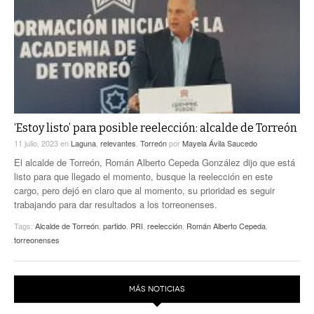
‘Estoy listo’ para posible reelección: alcalde de Torreón
11 julio, 2023
en
Laguna
,
relevantes
,
Torreón
por
Mayela Ávila Saucedo
El alcalde de Torreón, Román Alberto Cepeda González dijo que está
listo para que llegado el momento, busque la reelección en este
cargo, pero dejó en claro que al momento, su prioridad es seguir
trabajando para dar resultados a los torreonenses.
Tags:
Alcalde de Torreón
,
partido
,
PRI
,
reelección
,
Román Alberto Cepeda
,
torreonenses
MÁS NOTICIAS