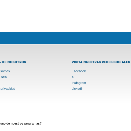
A DE NOSOTROS
VISITA NUESTRAS REDES SOCIALES
 somos
Facebook
sitio
X
o
Instagram
 privacidad
Linkedin
lguno de nuestros programas?