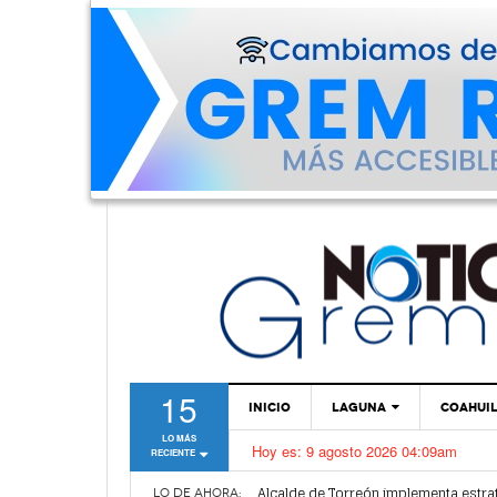
15
INICIO
LAGUNA
COAHUI
LO MÁS
Hoy es:
9 agosto 2026 04:09am
RECIENTE
TORREÓN
Dirección de Salud Municipal de Torr
Alcalde de Torreón implementa estra
GÓMEZ PALACIO
LO DE AHORA: