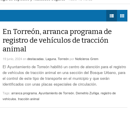
- hace 15 horas -
Estatales
 la movilidad de taxis
- hace 16 horas -
DIÁLOGOS CON LA
mercial de Torreón
- hace 16 horas -
HISTORIA
Alcalde De Torreón Implementa Estrategia De
ncias de construcción
- hace 16 horas -
- hace 15 horas -
Espacios Y Vialidades Seguras
TWEETS AND
BEATS
En Torreón, arranca programa de
Proponen Más Tecnología Para Vigilar La
LA MEJOR 97.1
- hace 16 horas -
Movilidad De Taxis
registro de vehículos de tracción
ESTÉREO GALLITO
animal
Detienen A 18 Personas En Centro Comercial
- hace 16 horas -
De Torreón
19 junio, 2024
en
destacadas
,
Laguna
,
Torreón
por
Noticieros Grem
Realizan En Torreón Trámites De Licencias De
El Ayuntamiento de Torreón habilitó un centro de atención para el registro
- hace 16 horas -
Construcción
de vehículos de tracción animal en una sección del Bosque Urbano, para
el control de este tipo de transporte en el municipio y que serán
identificados con unas placas especiales de circulación.
Tags:
arranca programa
,
Ayuntamiento de Torreón
,
Demetrio Zuñiga
,
registro de
vehículos
,
tracción animal