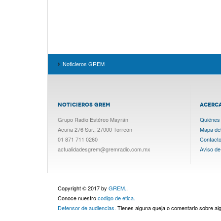
Noticieros GREM
NOTICIEROS GREM
ACERC
Grupo Radio Estéreo Mayrán
Quiénes
Acuña 276 Sur., 27000 Torreón
Mapa del 
01 871 711 0260
Contact
actualidadesgrem@gremradio.com.mx
Aviso de
Copyright © 2017 by
GREM.
.
Conoce nuestro
codigo de etica.
Defensor de audiencias.
Tienes alguna queja o comentario sobre a