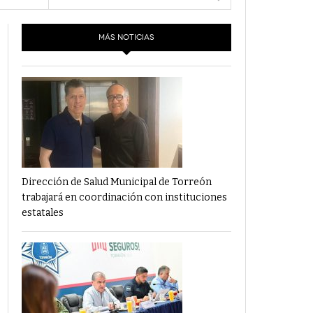
- 6 junio,
Los Dichos Y La Velocidad Por PC29
2022
MÁS NOTICIAS
‘Los Partidos Políticos No Merecen
- 18 mayo, 2022
Financiamiento’ Por PC29
‘La Laguna: Bomba De Tiempo Por Falta De
- 17 mayo, 2021
Planeación’ Por PC29
‘Las Corrupciones, Sus Formas Y Efectos’ Por
- 7 mayo, 2021
PC29
Dirección de Salud Municipal de Torreón
trabajará en coordinación con instituciones
estatales