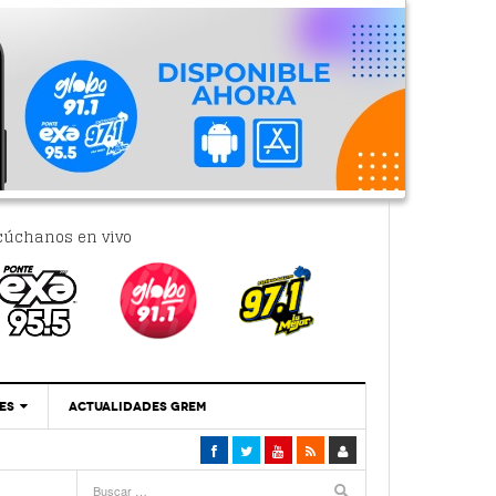
cúchanos en vivo
ES
ACTUALIDADES GREM
‘Se Vale Soñar Con Una Contraloría Ciudadana’
- 6 febrero, 2023
Por PC29