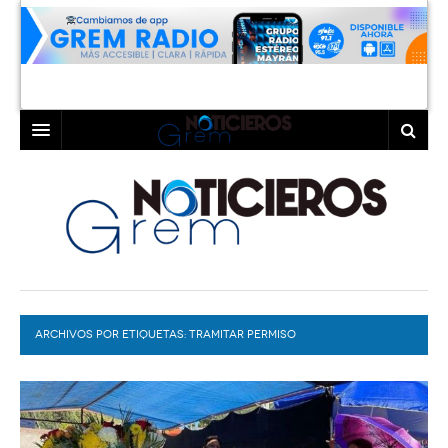
INICIO
LAGUNA
COAHUILA
TORREÓN
DURANGO
GÓMEZ PALACIO
ARCHIVOS POR ETIQUETAS:
DEPORTES
LERDO
TRAMITAR PERMISO
PROGRAMAS
COLABORADORES
EXA