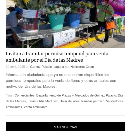
ACTUALIDADES GREM
PC29
EL EXACTO
GLOBO
EXA INFORMA
CONTEXTOS
DIÁLOGOS CON LA HISTORIA
TRAYECTO LAGUNA
TWEETS AND BEATS
A MEDIA MAÑANA
LA MEJOR 97.1 ESTÉREO GALLITO
A TODA LEY
Invitan a tramitar permiso temporal para venta
ACTUALIDADES GREM
ambulante por el Día de las Madres
ENTRE LAGUNEROS
PULSO
30 abril, 2025
en
Gómez Palacio
,
Laguna
por
Noticieros Grem
informa a la ciudadanía que ya se encuentran disponibles los
LA MEJOR INFORMACIÓN
permisos temporales para la venta de flores y otros artículos con
motivo del Día de las Madres.
Tags:
Comerciantes
,
Departamento de Plazas y Mercados de Gómez Palacio
,
Día
de las Madres
,
Javier Ortiz Martínez
,
titular del área
,
tramitar permiso
,
Vendedores
ambulantes
,
venta ambulante
MÁS NOTICIAS