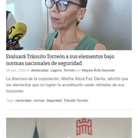
ACTUALIDADES GREM
PC29
EL EXACTO
GLOBO
EXA INFORMA
CONTEXTOS
DIÁLOGOS CON LA HISTORIA
TRAYECTO LAGUNA
TWEETS AND BEATS
A MEDIA MAÑANA
LA MEJOR 97.1 ESTÉREO GALLITO
A TODA LEY
Evaluará Tránsito Torreón a sus elementos bajo
ACTUALIDADES GREM
normas nacionales de seguridad
ENTRE LAGUNEROS
PULSO
28 julio, 2026
en
destacadas
,
Laguna
,
Torreón
por
Mayela Ávila Saucedo
La directora de la corporación, Martha Alicia Faz Dávila, advirtió que
LA MEJOR INFORMACIÓN
los elementos que no logren la acreditación serán retirados de sus
funciones
Tags:
nacionales
,
normas
,
Seguridad
,
Tránsito Torreón