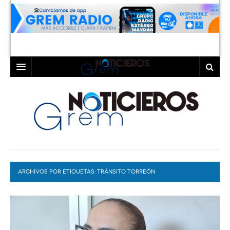
INICIO
LAGUNA
COAHUILA
TORREÓN
DURANGO
GÓMEZ PALACIO
ARCHIVOS POR ETIQUETAS:
DEPORTES
LERDO
TRÁNSITO TORREÓN
PROGRAMAS
COLABORADORES
EXA