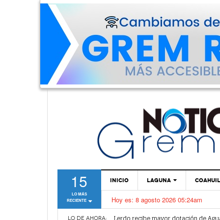
15
INICIO
LAGUNA
COAHUI
LO MÁS
Hoy es:
8 agosto 2026 05:24am
RECIENTE
TORREÓN
Vamos a ser parte de esta nueva et
Lerdo recibe mayor dotación de Agu
GÓMEZ PALACIO
LO DE AHORA: