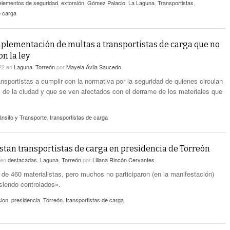
elementos de seguridad
,
extorsión
,
Gómez Palacio
,
La Laguna
,
Transportistas
,
e carga
plementación de multas a transportistas de carga que no
n la ley
022
en
Laguna
,
Torreón
por
Mayela Ávila Saucedo
ansportistas a cumplir con la normativa por la seguridad de quienes circulan
as de la ciudad y que se ven afectados con el derrame de los materiales que
ánsito y Transporte
,
transportistas de carga
stan transportistas de carga en presidencia de Torreón
en
destacadas
,
Laguna
,
Torreón
por
Liliana Rincón Cervantes
 de 460 materialistas, pero muchos no participaron (en la manifestación)
siendo controlados».
cion
,
presidencia
,
Torreón
,
transportistas de carga