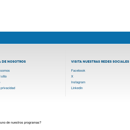
A DE NOSOTROS
VISITA NUESTRAS REDES SOCIALES
 somos
Facebook
sitio
X
o
Instagram
 privacidad
Linkedin
lguno de nuestros programas?