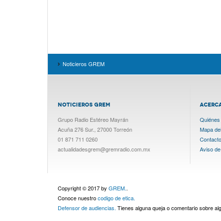
Noticieros GREM
NOTICIEROS GREM
ACERC
Grupo Radio Estéreo Mayrán
Quiénes
Acuña 276 Sur., 27000 Torreón
Mapa del 
01 871 711 0260
Contact
actualidadesgrem@gremradio.com.mx
Aviso de
Copyright © 2017 by
GREM.
.
Conoce nuestro
codigo de etica.
Defensor de audiencias.
Tienes alguna queja o comentario sobre a