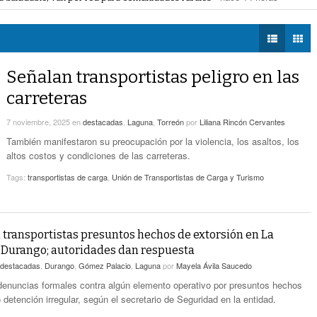
voto ciudadano a 50 jueces en 2028
- hace 14 horas -
DIÁLOGOS CON LA
- hace 15 horas -
Detectan Robo A Través Del C2
na Lerdo; cámaras captan a responsables
- hace 14 horas -
HISTORIA
regulación de lotes baldíos
- hace 14 horas -
TWEETS AND
Sistema Vial Revolución-Vasconcelos Tiene Un
BEATS
Señalan transportistas peligro en las
- hace 16 horas -
Avance De 33 Por Ciento
LA MEJOR 97.1
carreteras
ESTÉREO GALLITO
No Hubo Daños A Obras Del Sistema Vial
- hace
Abastos- Independencia Por Las Lluvias
7 noviembre, 2025
en
destacadas
,
Laguna
,
Torreón
por
Liliana Rincón Cervantes
16 horas -
También manifestaron su preocupación por la violencia, los asaltos, los
altos costos y condiciones de las carreteras.
Coparmex Laguna Se Reunirá Con CFE La
- hace 17 horas -
Próxima Semana
Tags:
transportistas de carga
,
Unión de Transportistas de Carga y Turismo
transportistas presuntos hechos de extorsión en La
Durango; autoridades dan respuesta
destacadas
,
Durango
,
Gómez Palacio
,
Laguna
por
Mayela Ávila Saucedo
denuncias formales contra algún elemento operativo por presuntos hechos
 detención irregular, según el secretario de Seguridad en la entidad.