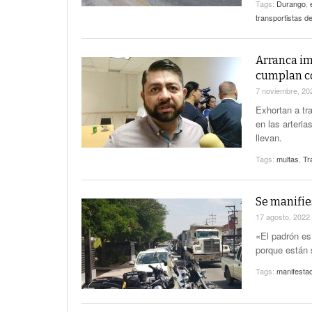
Tags:
Durango
,
transportistas d
Arranca im
cumplan co
7 noviembre, 2
Exhortan a tr
en las arteri
llevan.
Tags:
multas
,
Tr
Se manifie
17 agosto, 2022
«El padrón es
porque están 
Tags:
manifesta