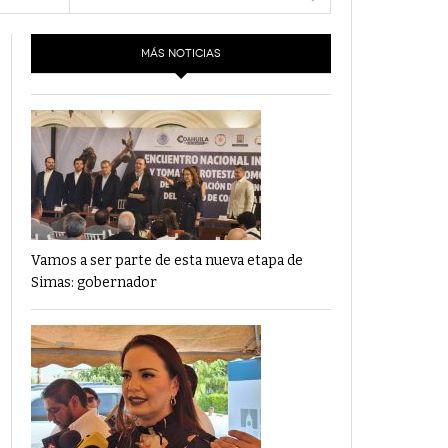
- 6 junio,
Los Dichos Y La Velocidad Por PC29
2022
MÁS NOTICIAS
‘Los Partidos Políticos No Merecen
- 18 mayo, 2022
Financiamiento’ Por PC29
‘La Laguna: Bomba De Tiempo Por Falta De
- 17 mayo, 2021
Planeación’ Por PC29
‘Las Corrupciones, Sus Formas Y Efectos’ Por
- 7 mayo, 2021
PC29
Vamos a ser parte de esta nueva etapa de
Simas: gobernador