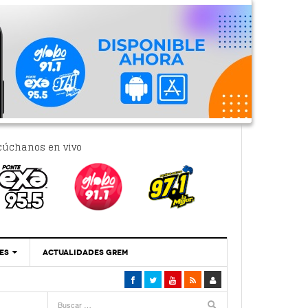
cúchanos en vivo
ES
ACTUALIDADES GREM
‘Se Vale Soñar Con Una Contraloría Ciudadana’
- 6 febrero, 2023
Por PC29