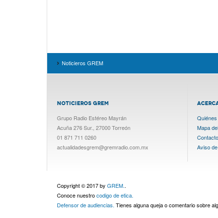
Noticieros GREM
NOTICIEROS GREM
ACERC
Grupo Radio Estéreo Mayrán
Quiénes
Acuña 276 Sur., 27000 Torreón
Mapa del 
01 871 711 0260
Contact
actualidadesgrem@gremradio.com.mx
Aviso de
Copyright © 2017 by
GREM.
.
Conoce nuestro
codigo de etica.
Defensor de audiencias.
Tienes alguna queja o comentario sobre a