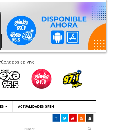
cúchanos en vivo
ES
ACTUALIDADES GREM
‘Se Vale Soñar Con Una Contraloría Ciudadana’
- 6 febrero, 2023
Por PC29