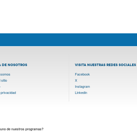
A DE NOSOTROS
VISITA NUESTRAS REDES SOCIALES
 somos
Facebook
sitio
X
o
Instagram
 privacidad
Linkedin
lguno de nuestros programas?