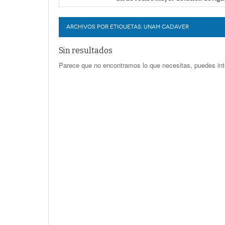
Durango elegirá por insaculación y 
LERDO
Denuncian robo en oficinas de More
Va Ayuntamiento de Lerdo por mayor 
ARCHIVOS POR ETIQUETAS:
UNAM CADAVER
Sin resultados
Parece que no encontramos lo que necesitas, puedes int