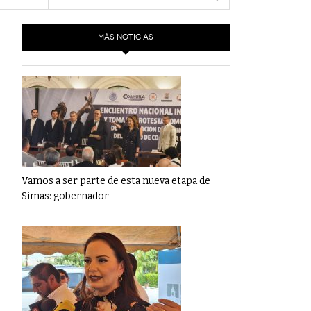
- 6 junio,
Los Dichos Y La Velocidad Por PC29
2022
MÁS NOTICIAS
‘Los Partidos Políticos No Merecen
- 18 mayo, 2022
Financiamiento’ Por PC29
‘La Laguna: Bomba De Tiempo Por Falta De
- 17 mayo, 2021
Planeación’ Por PC29
‘Las Corrupciones, Sus Formas Y Efectos’ Por
- 7 mayo, 2021
PC29
Vamos a ser parte de esta nueva etapa de
Simas: gobernador