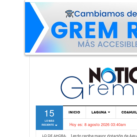
15
INICIO
LAGUNA
COAHUI
LO MÁS
Hoy es:
8 agosto 2026 03:40am
RECIENTE
TORREÓN
Vamos a ser parte de esta nueva et
Lerdo recibe mayor dotación de Agu
GÓMEZ PALACIO
LO DE AHORA: