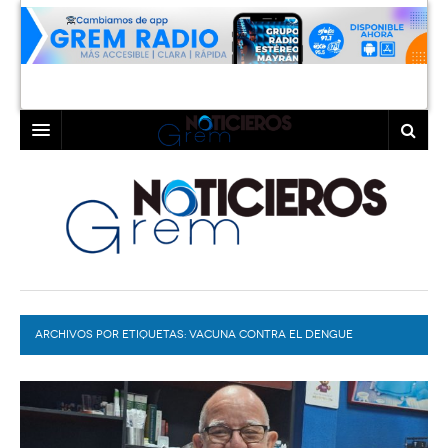
INICIO
LAGUNA
COAHUILA
TORREÓN
DURANGO
GÓMEZ PALACIO
ARCHIVOS POR ETIQUETAS:
DEPORTES
LERDO
VACUNA CONTRA EL DENGUE
PROGRAMAS
COLABORADORES
EXA