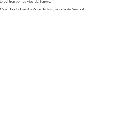
 del tren por las vías del ferrocarril.
Gómez Palacio
,
Inversión
,
Obras Públicas
,
tren
,
vías del ferrocarril