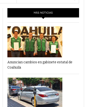
- 6 junio,
Los Dichos Y La Velocidad Por PC29
2022
MÁS NOTICIAS
e 19
‘Los Partidos Políticos No Merecen
- 18 mayo, 2022
Financiamiento’ Por PC29
‘La Laguna: Bomba De Tiempo Por Falta De
- 17 mayo, 2021
Planeación’ Por PC29
‘Las Corrupciones, Sus Formas Y Efectos’ Por
- 7 mayo, 2021
PC29
Anuncian cambios en gabinete estatal de
Coahuila