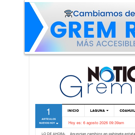
1
INICIO
LAGUNA
COAHUI
ARTÍCULOS
Hoy es:
6 agosto 2026 09:39am
NUEVOS HOY
TORREÓN
Anuncian cambios en gabinete estata
GÓMEZ PALACIO
LO DE AHORA: