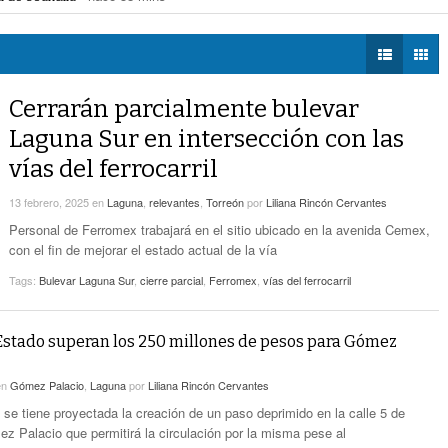
uímetros de Gómez Palacio
- hace 16 horas -
DIÁLOGOS CON LA
Promueven Campaña Sobre Derechos De Las
! Hay páginas fraudulentas
- hace 17 horas -
HISTORIA
- hace 19 horas -
Víctimas Y Contra La Tortura
eléctrica programadas en Gómez Palacio
- hace 17 horas -
 federales obliga a Lerdo a ajustar finanzas e incrementar recaudación
- hac
TWEETS AND
-
Alistan Edición 80 De La Feria De Torreón
BEATS
Cerrarán parcialmente bulevar
hace 19 horas -
LA MEJOR 97.1
Laguna Sur en intersección con las
ESTÉREO GALLITO
Hay Que Esperar A Que Se Pongan De
vías del ferrocarril
Acuerdo Los Alcaldes: Presidente De La
-
Comisión De Movilidad Sobre Paso De Taxis
13 febrero, 2025
en
Laguna
,
relevantes
,
Torreón
por
Liliana Rincón Cervantes
hace 20 horas -
Personal de Ferromex trabajará en el sitio ubicado en la avenida Cemex,
Van Más De 4 Mil Taxis Verificados En Torreón.
con el fin de mejorar el estado actual de la vía
- hace 21 horas -
Sigue El Robo De Catalizadores
Tags:
Bulevar Laguna Sur
,
cierre parcial
,
Ferromex
,
vías del ferrocarril
Estado superan los 250 millones de pesos para Gómez
en
Gómez Palacio
,
Laguna
por
Liliana Rincón Cervantes
 se tiene proyectada la creación de un paso deprimido en la calle 5 de
 Palacio que permitirá la circulación por la misma pese al