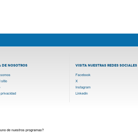
A DE NOSOTROS
VISITA NUESTRAS REDES SOCIALES
 somos
Facebook
sitio
X
o
Instagram
 privacidad
Linkedin
lguno de nuestros programas?