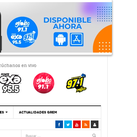
cúchanos en vivo
ES
ACTUALIDADES GREM
‘Se Vale Soñar Con Una Contraloría Ciudadana’
- 6 febrero, 2023
Por PC29