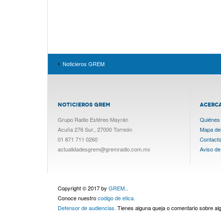
Noticieros GREM
NOTICIEROS GREM
ACERC
Grupo Radio Estéreo Mayrán
Quiénes
Acuña 276 Sur., 27000 Torreón
Mapa del 
01 871 711 0260
Contact
actualidadesgrem@gremradio.com.mx
Aviso de
Copyright © 2017 by
GREM.
.
Conoce nuestro
codigo de etica.
Defensor de audiencias.
Tienes alguna queja o comentario sobre a