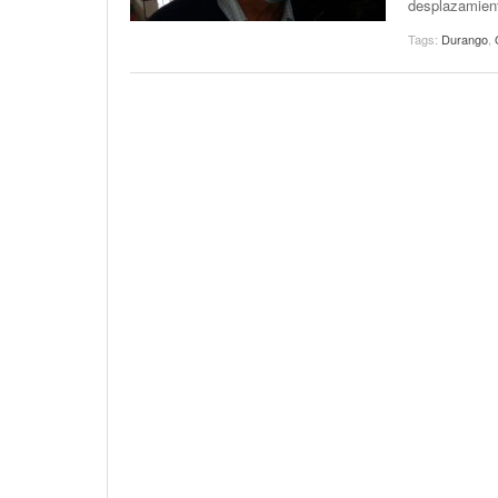
desplazamiento
Tags:
Durango
,